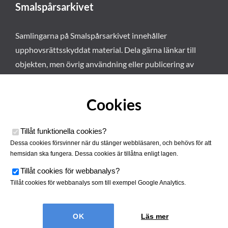
Smalspårsarkivet
Samlingarna på Smalspårsarkivet innehåller
upphovsrättsskyddat material. Dela gärna länkar till
objekten, men övrig användning eller publicering av
materialet kräver vårt tillstånd. Läs mer om våra
användarvillkor här
.
Cookies
Tillåt funktionella cookies
?
Dessa cookies försvinner när du stänger webbläsaren, och behövs för att
hemsidan ska fungera. Dessa cookies är tillåtna enligt lagen.
Tillåt cookies för webbanalys
?
Tillåt cookies för webbanalys som till exempel Google Analytics.
Smalspårsarkivet drivs av
Tjustbygdens Järnvägsförening
Läs mer
| Utvecklad av
Hamrén Webbyrå