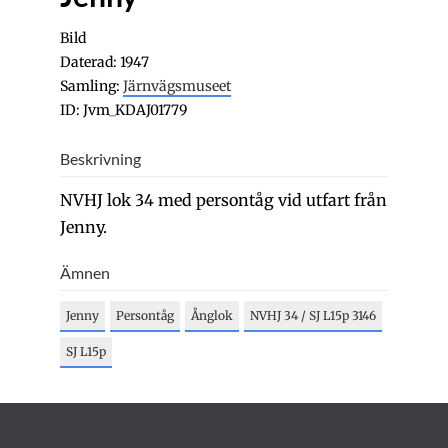
Bild
Daterad: 1947
Samling:
Järnvägsmuseet
ID: Jvm_KDAJ01779
Beskrivning
NVHJ lok 34 med persontåg vid utfart från
Jenny.
Ämnen
Jenny
Persontåg
Ånglok
NVHJ 34 / SJ L15p 3146
SJ L15p