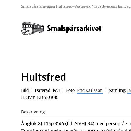
Fortsätt
Smalspårsjärnvägen Hultsfred–Västervik / Tjustbygdens Järnväg
till
innehållet
Hultsfred
Bild
Daterad: 1951
Foto:
Eric Karlsson
Samling:
J
ID: Jvm_KDAJ03016
Beskrivning
Ånglok SJ L15p 3146 (f.d. NVHJ 34) med persontåg til
Framför stationshuset står ett normalspårigt ånglok 