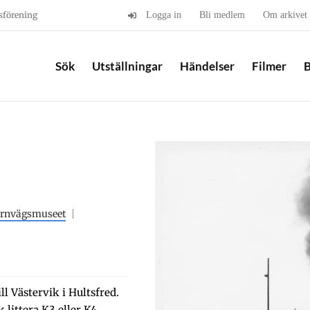
sförening
Logga in
Bli medlem
Om arkivet
Sök
Utställningar
Händelser
Filmer
B
ärnvägsmuseet
l Västervik i Hultsfred.
littera K3 eller K4.