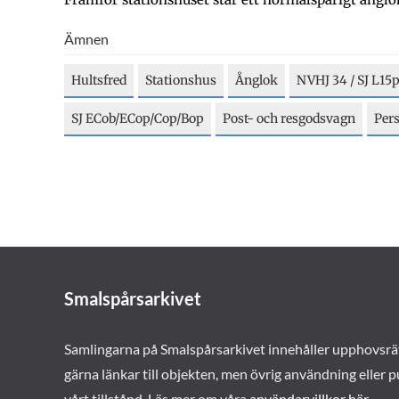
Ämnen
Hultsfred
Stationshus
Ånglok
NVHJ 34 / SJ L15p
SJ ECob/ECop/Cop/Bop
Post- och resgodsvagn
Per
Smalspårsarkivet
Samlingarna på Smalspårsarkivet innehåller upphovsrä
gärna länkar till objekten, men övrig användning eller p
vårt tillstånd. Läs mer om våra
användarvillkor här
.