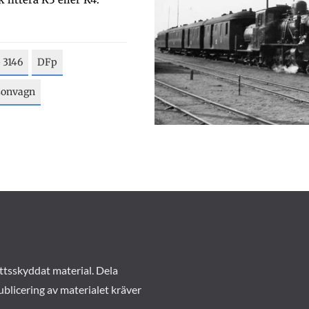
 3146
DFp
sonvagn
ttsskyddat material. Dela
ublicering av materialet kräver