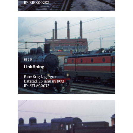
ID: BIEK00282
BILD
Linköping
Foto: Stig Lagergren
Daterad: 25 januari 1972
ID: STLA00032