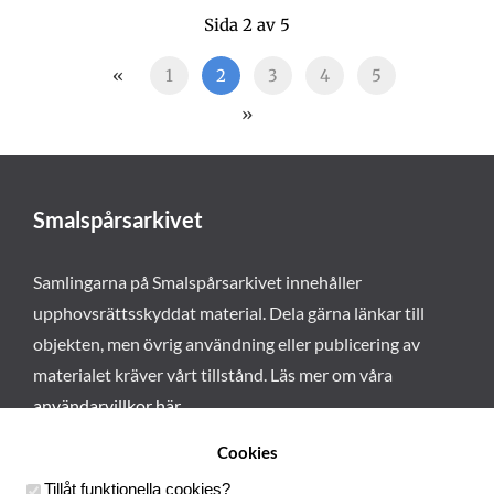
Sida 2 av 5
«
1
2
3
4
5
»
Smalspårsarkivet
Samlingarna på Smalspårsarkivet innehåller
upphovsrättsskyddat material. Dela gärna länkar till
objekten, men övrig användning eller publicering av
materialet kräver vårt tillstånd. Läs mer om våra
användarvillkor här
.
Cookies
Tillåt funktionella cookies
?