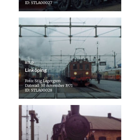
ID: STLA00027
BILD
Linköping
Foto: Stig Lagergren
Daterad: 30 november 1971
ID: STLA00028