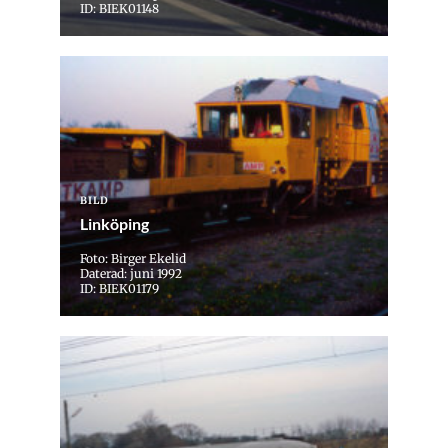
ID: BIEK01148
BILD
Linköping
Foto: Birger Ekelid
Daterad: juni 1992
ID: BIEK01179