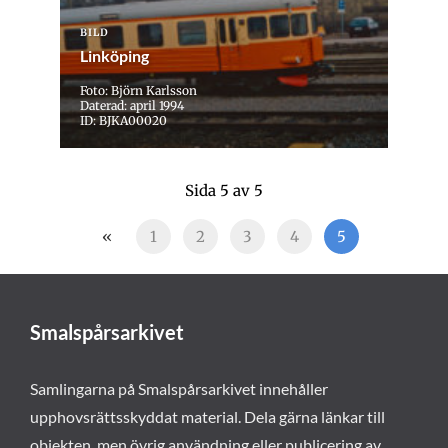
BILD
Linköping
Foto: Björn Karlsson
Daterad: april 1994
ID: BJKA00020
Sida 5 av 5
«
1
2
3
4
5
Smalspårsarkivet
Samlingarna på Smalspårsarkivet innehåller
upphovsrättsskyddat material. Dela gärna länkar till
objekten, men övrig användning eller publicering av