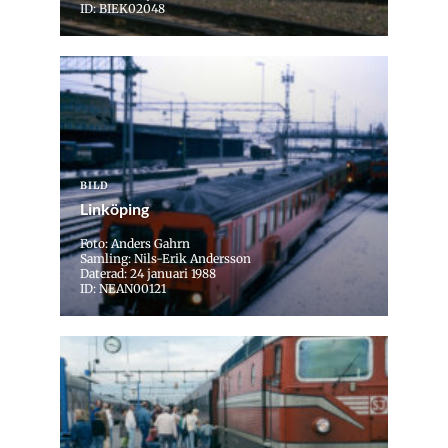
ID: BIEK02048
BILD
Linköping
Foto: Anders Gahrn
Samling: Nils-Erik Andersson
Daterad: 24 januari 1988
ID: NEAN00121