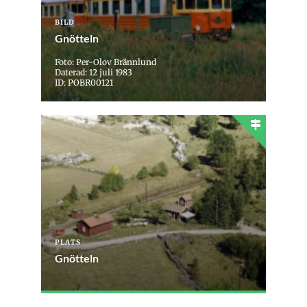
BILD
Gnötteln
Foto: Per-Olov Brännlund
Daterad: 12 juli 1983
ID: POBR00121
PLATS
Gnötteln