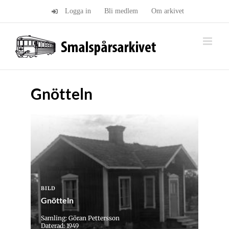
Fortsätt
Logga in
Bli medlem
Om arkivet
till
innehållet
Gnötteln
BILD
Gnötteln
Samling: Göran Pettersson
Daterad: 1949