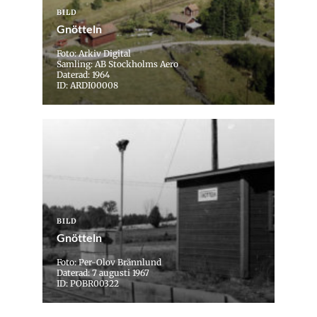
BILD
Gnötteln
Foto: Arkiv Digital
Samling: AB Stockholms Aero
Daterad: 1964
ID: ARDI00008
BILD
Gnötteln
Foto: Per-Olov Brännlund
Daterad: 7 augusti 1967
ID: POBR00322