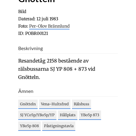
Bild
Daterad: 12 juli 1983
Foto:
Per-Olov Brännlund
ID: POBR00121
Beskrivning
Resandetåg 2158 bestående av
rälsbussarna SJ YP 808 + 873 vid
Gnötteln.
Ämnen
Gnötteln
Vena–Hultsfred
Rälsbuss
SJ YCo5p/YBo5p/YP
Hållplats
YBo5p 873
YBo5p 808
Påstigningstavla