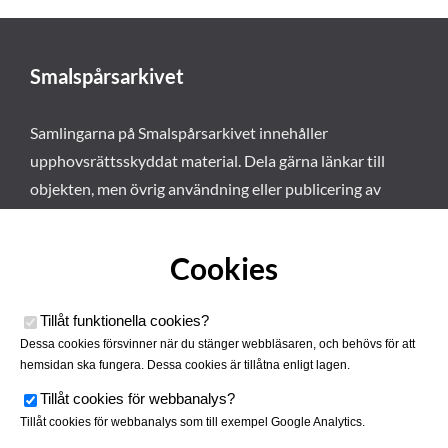
Smalspårsarkivet
Samlingarna på Smalspårsarkivet innehåller
upphovsrättsskyddat material. Dela gärna länkar till
objekten, men övrig användning eller publicering av
materialet kräver vårt tillstånd. Läs mer om våra
användarvillkor här
.
Cookies
Tillåt funktionella cookies
?
Dessa cookies försvinner när du stänger webbläsaren, och behövs för att
hemsidan ska fungera. Dessa cookies är tillåtna enligt lagen.
Tillåt cookies för webbanalys
?
Tillåt cookies för webbanalys som till exempel Google Analytics.