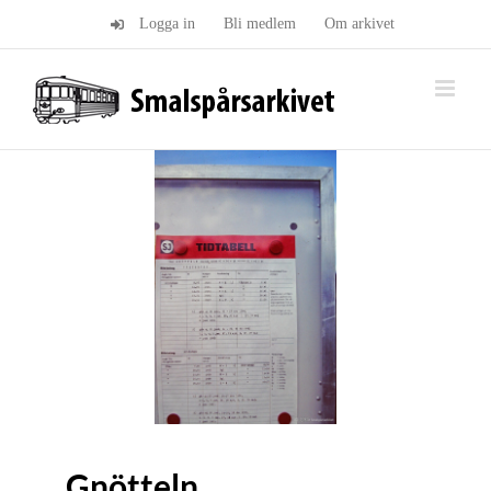
Fortsätt
Logga in
Bli medlem
Om arkivet
till
innehållet
Gnötteln