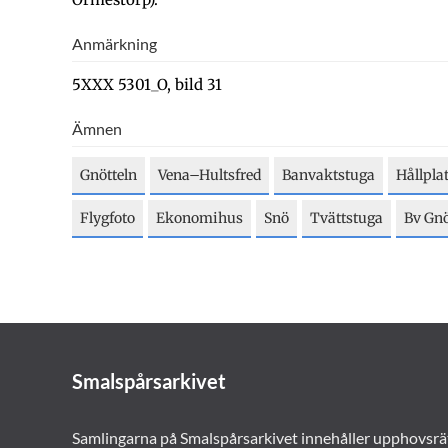
Anmärkning
5XXX 5301_O, bild 31
Ämnen
Gnötteln
Vena–Hultsfred
Banvaktstuga
Hållpla
Flygfoto
Ekonomihus
Snö
Tvättstuga
Bv Gnöt
Smalspårsarkivet
Samlingarna på Smalspårsarkivet innehåller upphovsrä