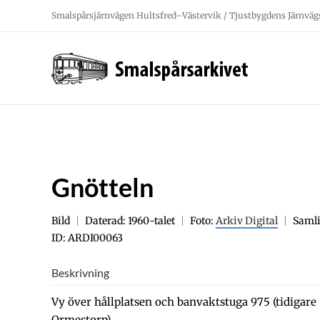
Fortsätt
Smalspårsjärnvägen Hultsfred–Västervik / Tjustbygdens Järnväg
till
innehållet
Gnötteln
Bild
Daterad: 1960-talet
Foto:
Arkiv Digital
Saml
ID: ARDI00063
Beskrivning
Vy över hållplatsen och banvaktstuga 975 (tidigare 5
Ormestorp).