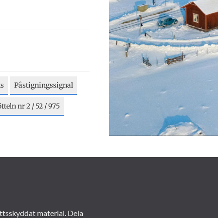
ts
Påstigningssignal
teln nr 2 / 52 / 975
ttsskyddat material. Dela