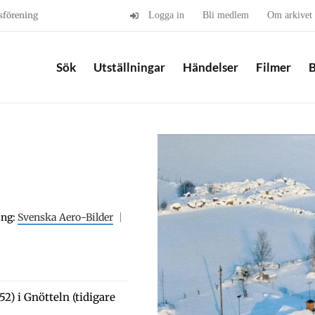
sförening
Logga in
Bli medlem
Om arkivet
Sök
Utställningar
Händelser
Filmer
B
ing:
Svenska Aero-Bilder
2) i Gnötteln (tidigare