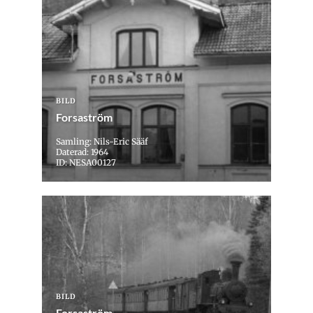
BILD
Forsaström
Samling: Nils-Eric Sääf
Daterad: 1964
ID: NESA00127
BILD
Forsaström