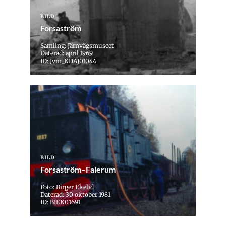
BILD
Forsaström
Samling: Järnvägsmuseet
Daterad: april 1969
ID: Jvm_KDAJ01044
BILD
Forsaström–Falerum
Foto: Birger Ekelid
Daterad: 30 oktober 1981
ID: BIEK01691