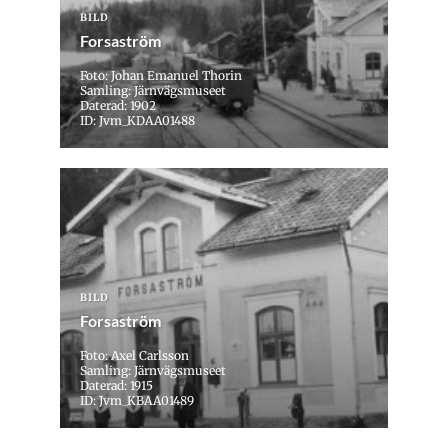
BILD
Forsaström
Foto: Johan Emanuel Thorin
Samling: Järnvägsmuseet
Daterad: 1902
ID: Jvm_KDAA01488
BILD
Forsaström
Foto: Axel Carlsson
Samling: Järnvägsmuseet
Daterad: 1915
ID: Jvm_KBAA01489