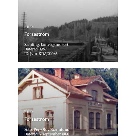
BILD
Forsaström
Samling: Järnvägsmuseet
Daterad: 1967
ID: Jvm_KDAJ01043
BILD
Forsaström
Foto: Per-Olov Brännlund
Daterad: 7 september 1968