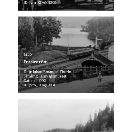
ID: Jvm_KDAJ01030
BILD
Forsaström
Foto: Johan Emanuel Thorin
Samling: Järnvägsmuseet
Daterad: 1902
ID: Jvm_KDAJ01031