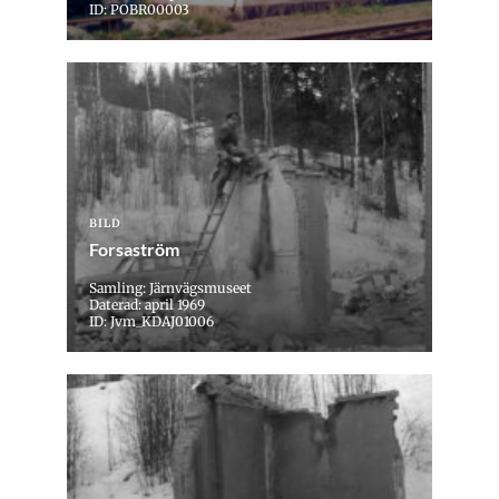
ID: POBR00003
BILD
Forsaström
Samling: Järnvägsmuseet
Daterad: april 1969
ID: Jvm_KDAJ01006