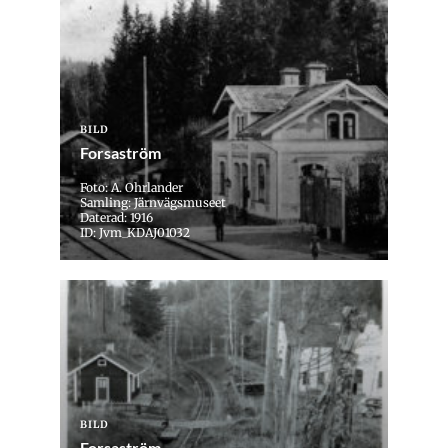
BILD
Forsaström
Foto: A. Ohrlander
Samling: Järnvägsmuseet
Daterad: 1916
ID: Jvm_KDAJ01032
BILD
Forsaström