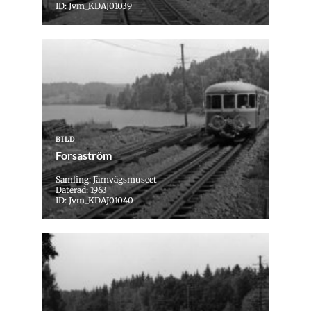
ID: Jvm_KDAJ01039
BILD
Forsaström
Samling: Järnvägsmuseet
Daterad: 1963
ID: Jvm_KDAJ01040