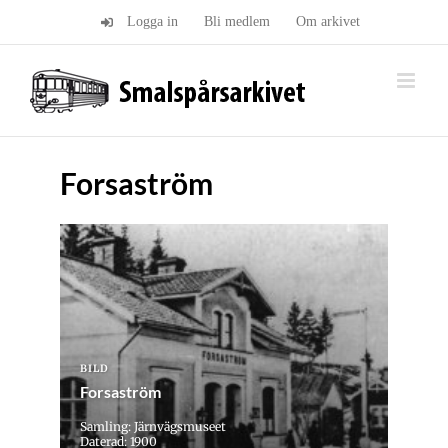
Fortsätt
Logga in
Bli medlem
Om arkivet
till
innehållet
Forsaström
BILD
Forsaström
Samling: Järnvägsmuseet
Daterad: 1900