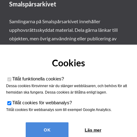
Smalspårsarkivet
Samlingarna på Smalspårsarkivet innehåller
upphovsrättsskyddat material. Dela gärna länkar till
objekten, men övrig användning eller publicering av
materialet kräver vårt tillstånd. Läs mer om våra
användarvillkor här
.
Cookies
Tillåt funktionella cookies
?
Dessa cookies försvinner när du stänger webbläsaren, och behövs för att
hemsidan ska fungera. Dessa cookies är tillåtna enligt lagen.
Tillåt cookies för webbanalys
?
Tillåt cookies för webbanalys som till exempel Google Analytics.
Smalspårsarkivet drivs av
Tjustbygdens Järnvägsförening
Läs mer
| Utvecklad av
Hamrén Webbyrå