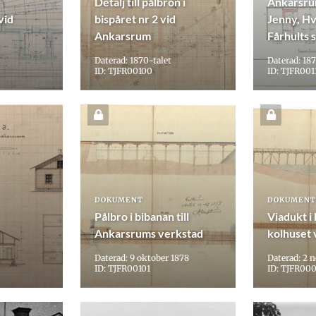
Detalj till pålbron i
Ankarsru
vid
bispåret nr 2 vid
Jenny, Hv
Ankarsrum
Fårhults s
Daterad: 1870-talet
Daterad: 187
ID: TJFR00100
ID: TJFR001
DOKUMENT
DOKUMENT
Pålbro i bibanan till
Viadukt i 
Ankarsrums verkstad
kolhuset
Daterad: 9 oktober 1878
Daterad: 2 
ID: TJFR00101
ID: TJFR00