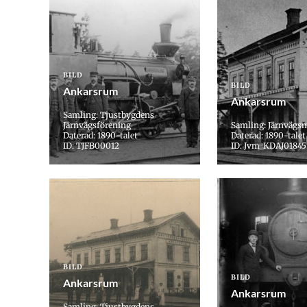
BILD
BILD
Ankarsrum
Ankarsrum
Samling: Tjustbygdens
Järnvägsförening
Samling: Järnvägs
Daterad: 1890-talet
Daterad: 1890-talet
ID: TJFB00012
ID: Jvm_KDAJ01845
BILD
BILD
Ankarsrum
Ankarsrum
Samling: Tjustbygdens