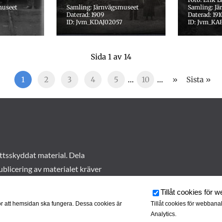
museet
Samling: Järnvägsmuseet
Samling: J
Daterad: 1909
Daterad: 191
ID: Jvm_KDAJ02057
ID: Jvm_KA
Sida 1 av 14
1
2
3
4
5
...
10
...
»
Sista »
ttsskyddat material. Dela
ublicering av materialet kräver
Tillåt cookies för 
r att hemsidan ska fungera. Dessa cookies är
Tillåt cookies för webbana
Analytics.