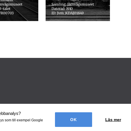
ärnvägsmuseet
Samling: Järnvägsmuseet
0-talet
Daterad: 1910
FR00703
ID: Jvm_KDAJ01849
webbanalys
?
Läs mer
lys som till exempel Google