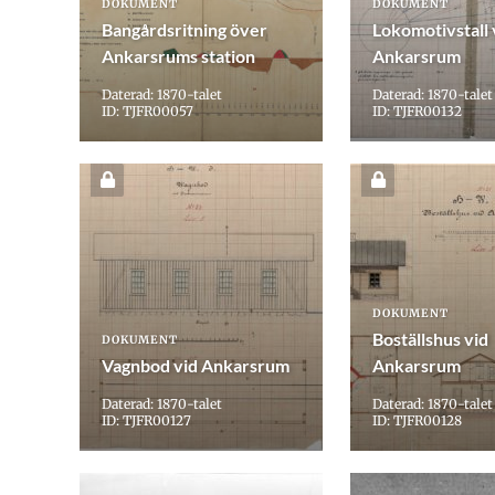
DOKUMENT
DOKUMENT
Bangårdsritning över
Lokomotivstall 
Ankarsrums station
Ankarsrum
Daterad: 1870-talet
Daterad: 1870-talet
ID: TJFR00057
ID: TJFR00132
DOKUMENT
Boställshus vid
DOKUMENT
Vagnbod vid Ankarsrum
Ankarsrum
Daterad: 1870-talet
Daterad: 1870-talet
ID: TJFR00127
ID: TJFR00128