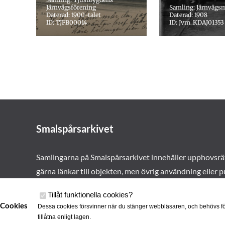
Järnvägsförening
Samling: Järnvägs
Daterad: 1900-talet
Daterad: 1908
ID: TJFB00014
ID: Jvm_KDAJ01353
Smalspårsarkivet
Samlingarna på Smalspårsarkivet innehåller upphovsrä
gärna länkar till objekten, men övrig användning eller p
vårt tillstånd. Läs mer om våra
användarvillkor här
.
Tillåt funktionella cookies
?
Cookies
Dessa cookies försvinner när du stänger webbläsaren, och behövs fö
tillåtna enligt lagen.
Cookies