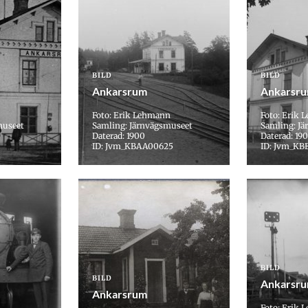
BILD
BILD
Ankarsrum
Ankarsr
Foto: Erik Lehmann
Foto: Erik
museet
Samling: Järnvägsmuseet
Samling: J
Daterad: 1900
Daterad: 190
ID: Jvm_KBAA00625
ID: Jvm_KB
BILD
BILD
Ankarsr
Ankarsrum
Foto: Erik