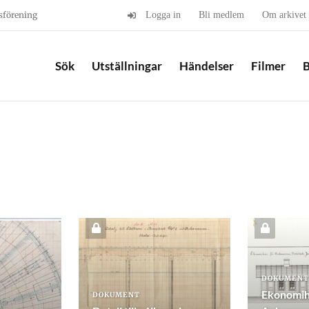
sförening
Logga in
Bli medlem
Om arkivet
Sök
Utställningar
Händelser
Filmer
B
DOKUMENT
Ekonomih
DOKUMENT