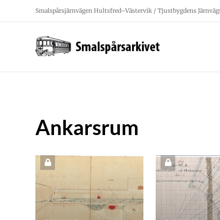
Fortsätt
Smalspårsjärnvägen Hultsfred–Västervik / Tjustbygdens Järnväg
till
innehållet
Ankarsrum