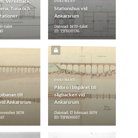
m, Verkebäck,
DOKUMENT
ena, Tuna och
Stationshus vid
tationer.
Ankarsrum
0-talet
Daterad: 1870-talet
10
ID: TJFR00126
DOKUMENT
Pålbro i bispåret till
bibanan till
sågbacken vid
 vid Ankarsrum
Ankarsrum
november 1878
Daterad: 17 februari 1879
067
ID: TJFR00037