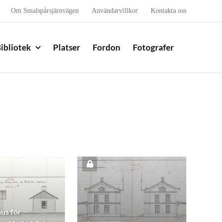
Om Smalspårsjärnvägen
Användarvillkor
Kontakta oss
ibliotek
Platser
Fordon
Fotografer
us för