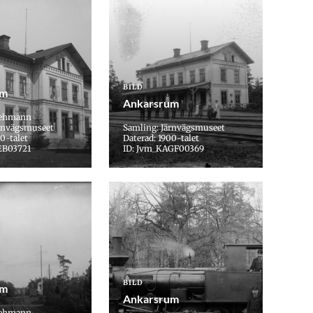
BILD
um
Ankarsrum
 Lehmann
ärnvägsmuseet
Samling: Järnvägsmuseet
0-talet
Daterad: 1900-talet
EB03721
ID: Jvm_KAGF00369
BILD
um
Ankarsrum
 Lehmann