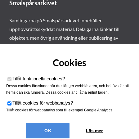
Smalspårsarkivet
Samlingarna på Smalspårsarkivet innehåller
upphovsrättsskyddat material. Dela gärna länkar till
objekten, men övrig användning eller publicering av
materialet kräver vårt tillstånd. Läs mer om våra
användarvillkor här
.
Cookies
Tillåt funktionella cookies
?
Dessa cookies försvinner när du stänger webbläsaren, och behövs för att
hemsidan ska fungera. Dessa cookies är tillåtna enligt lagen.
Tillåt cookies för webbanalys
?
Tillåt cookies för webbanalys som till exempel Google Analytics.
Smalspårsarkivet drivs av
Tjustbygdens Järnvägsförening
Läs mer
| Utvecklad av
Hamrén Webbyrå
Cookies