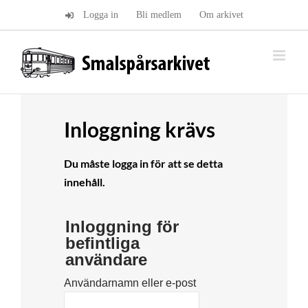
Fortsätt
Logga in
Bli medlem
Om arkivet
till
innehållet
Inloggning krävs
Du måste logga in för att se detta
innehåll.
Inloggning för
befintliga
användare
Användarnamn eller e-post