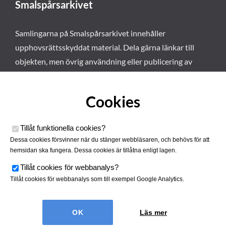
Smalspårsarkivet
Samlingarna på Smalspårsarkivet innehåller
upphovsrättsskyddat material. Dela gärna länkar till
objekten, men övrig användning eller publicering av
materialet kräver vårt tillstånd. Läs mer om våra
användarvillkor här
.
Cookies
Tillåt funktionella cookies
?
Dessa cookies försvinner när du stänger webbläsaren, och behövs för att
hemsidan ska fungera. Dessa cookies är tillåtna enligt lagen.
Tillåt cookies för webbanalys
?
Tillåt cookies för webbanalys som till exempel Google Analytics.
Smalspårsarkivet drivs av
Tjustbygdens Järnvägsförening
Läs mer
| Utvecklad av
Hamrén Webbyrå
Cookies