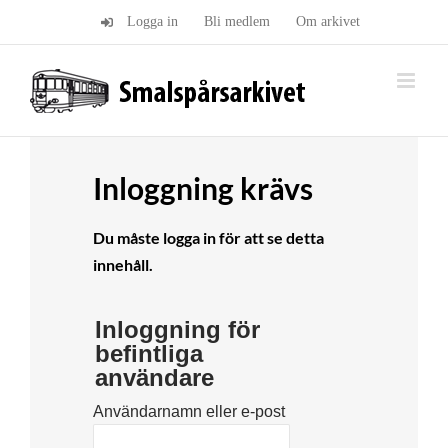
Fortsätt
Logga in
Bli medlem
Om arkivet
till
innehållet
Inloggning krävs
Du måste logga in för att se detta
innehåll.
Inloggning för
befintliga
användare
Användarnamn eller e-post