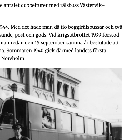
e antalet dubbelturer med rälsbuss Västervik–
1944. Med det hade man då tio boggirälsbussar och två
sande, post och gods. Vid krigsutbrottet 1939 förstod
man redan den 15 september samma år beslutade att
rna. Sommaren 1940 gick därmed landets första
h Norsholm.