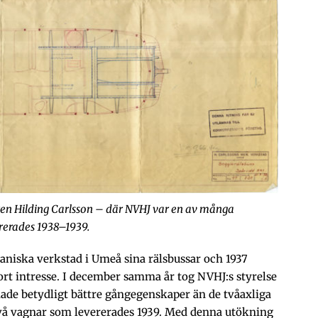
ren Hilding Carlsson
–
där NVHJ var en av många
rerades 1938
–
1939.
aniska verkstad i Umeå sina rälsbussar och 1937
ort intresse. I december samma år tog NVHJ:s styrelse
hade betydligt bättre gångegenskaper än de tvåaxliga
 två vagnar som levererades 1939. Med denna utökning