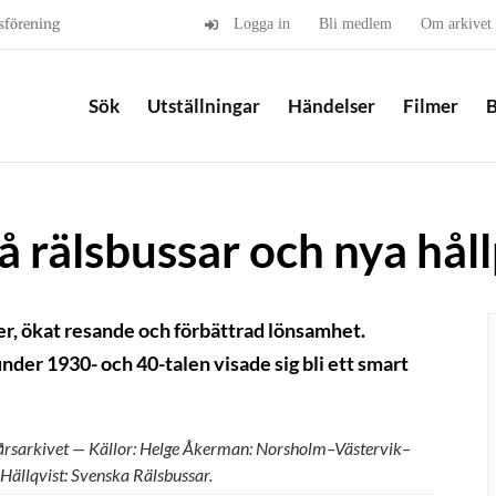
sförening
Logga in
Bli medlem
Om arkivet
Sök
Utställningar
Händelser
Filmer
B
 rälsbussar och nya håll
ser, ökat resande och förbättrad lönsamhet.
nder 1930- och 40-talen visade sig bli ett smart
årsarkivet
— Källor: Helge Åkerman: Norsholm
–
Västervik
–
Hällqvist: Svenska Rälsbussar.