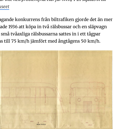
useet
agande konkurrens från biltrafiken gjorde det än mer
tade 1936 att köpa in två rälsbussar och en släpvagn
små tvåaxliga rälsbussarna sattes in i ett tågpar
s till 75 km/h jämfört med ångtågens 50 km/h.