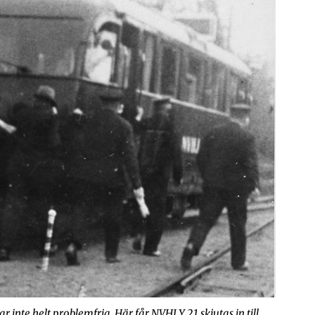
 inte helt problemfria. Här får NVHJ Y 21 skjutas in till