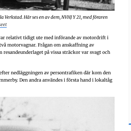
ala Verkstad. Här ses en av dem, NVHJ Y 21, med föraren
eet
 relativt tidigt ute med införande av motordrift i
e två motorvagnar. Frågan om anskaffning av
m resandeunderlaget på vissa sträckor var svagt och
fter nedläggningen av persontrafiken där kom den
immerby. Den andra användes i första hand i lokaltåg