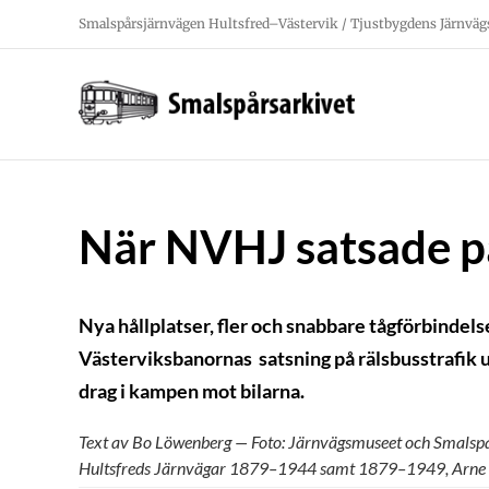
Fortsätt
Smalspårsjärnvägen Hultsfred–Västervik / Tjustbygdens Järnväg
till
innehållet
När NVHJ satsade på
Nya hållplatser, fler och snabbare tågförbindel
Västerviksbanornas satsning på rälsbusstrafik u
drag i kampen mot bilarna.
Text av Bo Löwenberg — Foto: Järnvägsmuseet och Smalsp
Hultsfreds Järnvägar 1879
–
1944 samt 1879
–
1949, Arne 