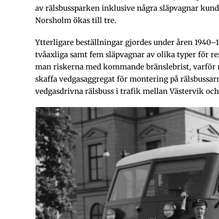
av rälsbussparken inklusive några släpvagnar kund
Norsholm ökas till tre.
Ytterligare beställningar gjordes under åren 1940–
tvåaxliga samt fem släpvagnar av olika typer för re
man riskerna med kommande bränslebrist, varför 
skaffa vedgasaggregat för montering på rälsbussa
vedgasdrivna rälsbuss i trafik mellan Västervik oc