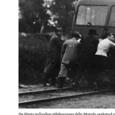
De första tvåaxliga rälsbussarna från Motala verkstad var