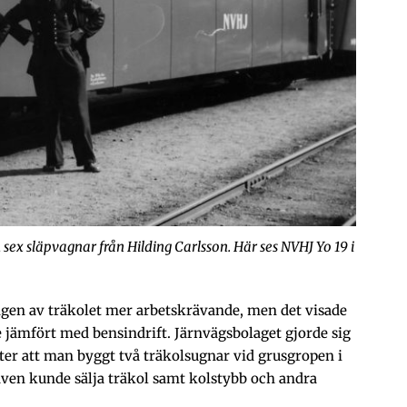
sex släpvagnar från Hilding Carlsson. Här ses NVHJ Yo 19 i
gen av träkolet mer arbetskrävande, men det visade
gre jämfört med bensindrift. Järnvägsbolaget gjorde sig
fter att man byggt två träkolsugnar vid grusgropen i
även kunde sälja träkol samt kolstybb och andra