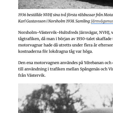
1936 beställde NVHJ sina två första rälsbussar från Mot
Karl Gustavsson i Norsholm 1938. Samling:
Järnvägsmus
Norsholm–Västervik–Hultsfreds Järnvägar, NVHJ, var
tågtrafiken, då man i början av 1930-talet skaffad
motorvagnar hade då utretts under flera år efterso
kostnaderna för lokdragna tåg var höga.
Den ena motorvagnen användes på Ydrebanan och e
till användning i trafiken mellan Spångenäs och V
från Västervik.