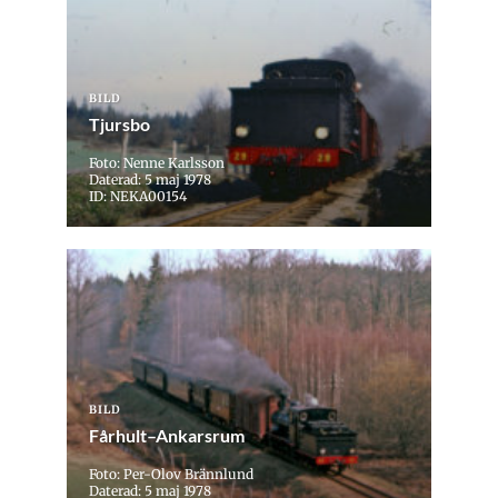
BILD
Tjursbo
Foto: Nenne Karlsson
Daterad: 5 maj 1978
ID: NEKA00154
BILD
Fårhult–Ankarsrum
Foto: Per-Olov Brännlund
Daterad: 5 maj 1978