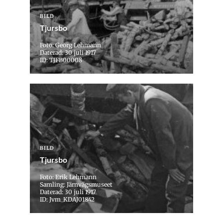
BILD
Tjursbo
Foto: Georg Lehmann
Daterad: 30 juli 1917
ID: TJFB00008
BILD
Tjursbo
Foto: Erik Lehmann
Samling: Järnvägsmuseet
Daterad: 30 juli 1917
ID: Jvm_KDAJ01842