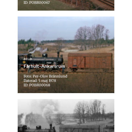
ID: POBR00067
BILD
Fårhult–Ankarsrum
Foto: Per-Olov Brännlund
Daterad: 5 maj 1978
ID: POBR00068