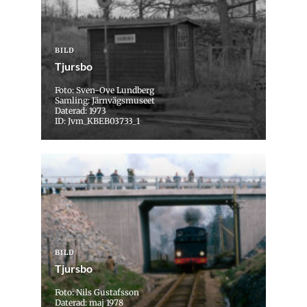
BILD
Tjursbo
Foto: Sven-Ove Lundberg
Samling: Järnvägsmuseet
Daterad: 1973
ID: Jvm_KBEB03733_1
BILD
Tjursbo
Foto: Nils Gustafsson
Daterad: maj 1978