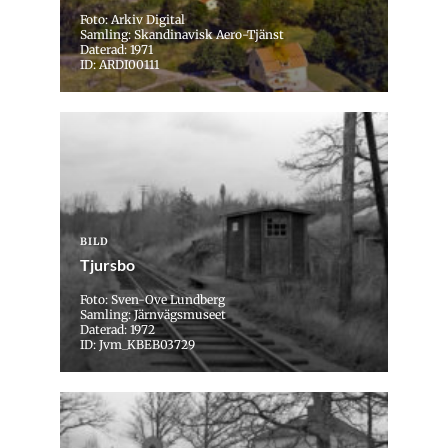
Foto: Arkiv Digital
Samling: Skandinavisk Aero-Tjänst
Daterad: 1971
ID: ARDI00111
BILD
Tjursbo
Foto: Sven-Ove Lundberg
Samling: Järnvägsmuseet
Daterad: 1972
ID: Jvm_KBEB03729