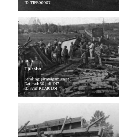
ID: TJFB00007
BILD
Tjursbo
Samling: Järnvägsmuseet
Daterad: 30 juli 1917
ID: Jvm_KDAJ01351