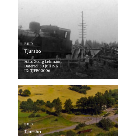
BILD
Tjursbo
Foto: Georg Lehmann
Daterad: 30 juli 1917
ID: TJFB00006
BILD
Tjursbo