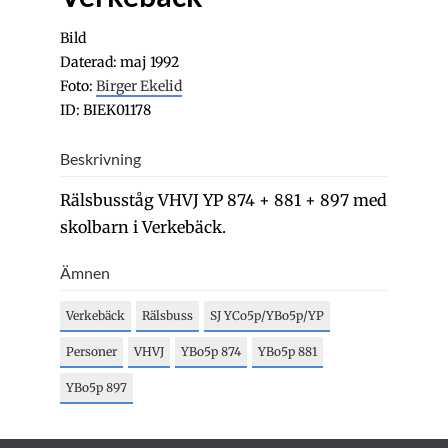
Bild
Daterad: maj 1992
Foto:
Birger Ekelid
ID: BIEK01178
Beskrivning
Rälsbusståg VHVJ YP 874 + 881 + 897 med
skolbarn i Verkebäck.
Ämnen
Verkebäck
Rälsbuss
SJ YCo5p/YBo5p/YP
Personer
VHVJ
YBo5p 874
YBo5p 881
YBo5p 897