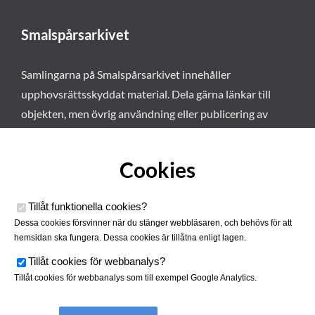
Smalspårsarkivet
Samlingarna på Smalspårsarkivet innehåller
upphovsrättsskyddat material. Dela gärna länkar till
objekten, men övrig användning eller publicering av
materialet kräver vårt tillstånd. Läs mer om våra
användarvillkor här
.
Cookies
Tillåt funktionella cookies
?
Dessa cookies försvinner när du stänger webbläsaren, och behövs för att
hemsidan ska fungera. Dessa cookies är tillåtna enligt lagen.
Tillåt cookies för webbanalys
?
Tillåt cookies för webbanalys som till exempel Google Analytics.