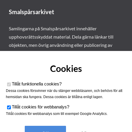
Smalspårsarkivet
Samlingarna på Smalspårsarkivet innehåller
upphovsrättsskyddat material. Dela gärna länkar till
objekten, men övrig användning eller publicering av
materialet kräver vårt tillstånd. Läs mer om våra
användarvillkor här
.
Cookies
Tillåt funktionella cookies
?
Dessa cookies försvinner när du stänger webbläsaren, och behövs för att
hemsidan ska fungera. Dessa cookies är tillåtna enligt lagen.
Tillåt cookies för webbanalys
?
Tillåt cookies för webbanalys som till exempel Google Analytics.
Smalspårsarkivet drivs av
Tjustbygdens Järnvägsförening