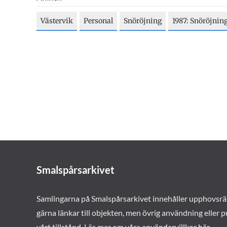
Västervik
Personal
Snöröjning
1987: Snöröjnin
Smalspårsarkivet
Samlingarna på Smalspårsarkivet innehåller upphovsrä
gärna länkar till objekten, men övrig användning eller p
vårt tillstånd. Läs mer om våra
användarvillkor här
.