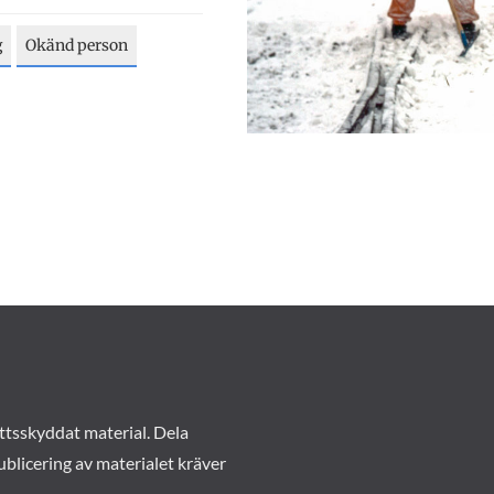
g
Okänd person
ttsskyddat material. Dela
ublicering av materialet kräver