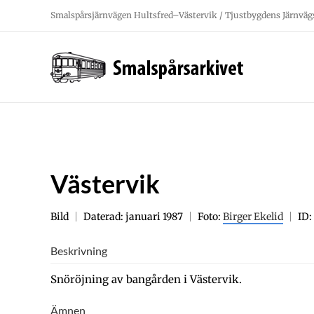
Fortsätt
Smalspårsjärnvägen Hultsfred–Västervik / Tjustbygdens Järnväg
till
innehållet
Västervik
Bild
Daterad: januari 1987
Foto:
Birger Ekelid
ID:
Beskrivning
Snöröjning av bangården i Västervik.
Ämnen