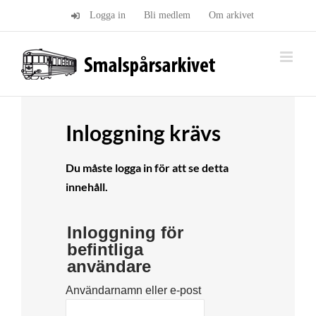
Fortsätt
Logga in
Bli medlem
Om arkivet
till
innehållet
Inloggning krävs
Du måste logga in för att se detta
innehåll.
Inloggning för
befintliga
användare
Användarnamn eller e-post