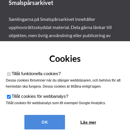
Smalspårsarkivet
Samlingarna på Smalspårsarkivet innehåller
upphovsrättsskyddat material. Dela gärna länkar till
objekten, men övrig användning eller publicering av
materialet kräver vårt tillstånd. Läs mer om våra
användarvillkor här
.
Cookies
Tillåt funktionella cookies
?
Dessa cookies försvinner när du stänger webbläsaren, och behövs för att
hemsidan ska fungera. Dessa cookies är tillåtna enligt lagen.
Tillåt cookies för webbanalys
?
Tillåt cookies för webbanalys som till exempel Google Analytics.
Smalspårsarkivet drivs av
Tjustbygdens Järnvägsförening
Läs mer
| Utvecklad av
Hamrén Webbyrå
Cookies