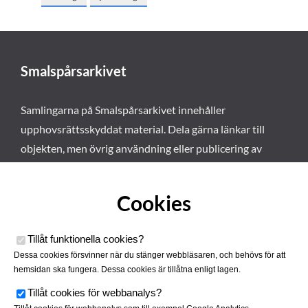
Smalspårsarkivet
Samlingarna på Smalspårsarkivet innehåller
upphovsrättsskyddat material. Dela gärna länkar till
objekten, men övrig användning eller publicering av
materialet kräver vårt tillstånd. Läs mer om våra
användarvillkor här
.
Cookies
Tillåt funktionella cookies
?
Dessa cookies försvinner när du stänger webbläsaren, och behövs för att
hemsidan ska fungera. Dessa cookies är tillåtna enligt lagen.
Tillåt cookies för webbanalys
?