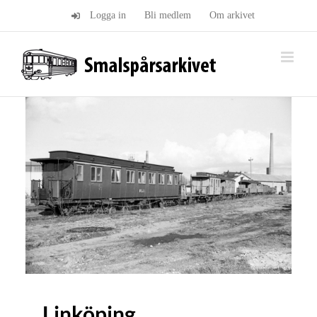
Fortsätt
Logga in
Bli medlem
Om arkivet
till
innehållet
Linköping