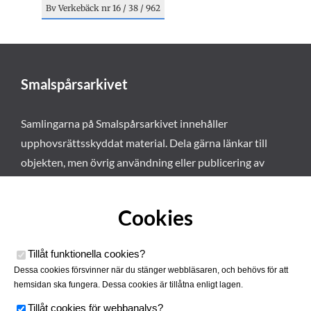
Bv Verkebäck nr 16 / 38 / 962
Smalspårsarkivet
Samlingarna på Smalspårsarkivet innehåller
upphovsrättsskyddat material. Dela gärna länkar till
objekten, men övrig användning eller publicering av
materialet kräver vårt tillstånd. Läs mer om våra
användarvillkor här
.
Cookies
Tillåt funktionella cookies
?
Dessa cookies försvinner när du stänger webbläsaren, och behövs för att
hemsidan ska fungera. Dessa cookies är tillåtna enligt lagen.
Tillåt cookies för webbanalys
?