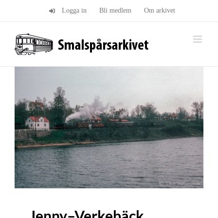
Fortsätt
Logga in
Bli medlem
Om arkivet
till
innehållet
Jenny–Verkebäck