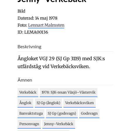
Bild
Daterad: 14 maj 1978
Foto:
Lennart Malmsten
ID: LEMA00136
Beskrivning
Ångloket VGJ 29 (SJ Gp 3119) med SJK:s
utfärdståg vid Verkebäcksviken.
Ämnen
Verkebäck
1978: SJK-resan Växjö–Västervik
Ånglok
SJ Gp (ånglok)
Verkebäcksviken
Banvaktstuga
SJ Gp (godsvagn)
Godsvagn
Personvagn
Jenny–Verkebäck