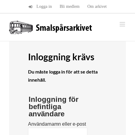
Fortsätt
Logga in
Bli medlem
Om arkivet
till
innehållet
Inloggning krävs
Du måste logga in för att se detta
innehåll.
Inloggning för
befintliga
användare
Användarnamn eller e-post