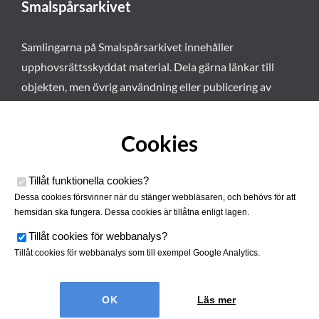
Smalspårsarkivet
Samlingarna på Smalspårsarkivet innehåller
upphovsrättsskyddat material. Dela gärna länkar till
objekten, men övrig användning eller publicering av
materialet kräver vårt tillstånd. Läs mer om våra
användarvillkor här
.
Cookies
Tillåt funktionella cookies
?
Dessa cookies försvinner när du stänger webbläsaren, och behövs för att
hemsidan ska fungera. Dessa cookies är tillåtna enligt lagen.
Tillåt cookies för webbanalys
?
Tillåt cookies för webbanalys som till exempel Google Analytics.
Smalspårsarkivet drivs av
Tjustbygdens Järnvägsförening
Läs mer
| Utvecklad av
Hamrén Webbyrå
Cookies