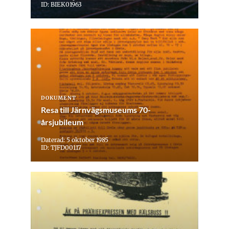
ID: BIEK01963
DOKUMENT
Resa till Järnvägsmuseums 70-
årsjubileum
Daterad: 5 oktober 1985
ID: TJFD00117