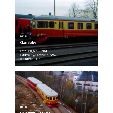
BILD
Gamleby
Foto: Birger Ekelid
Daterad: 24 februari 1992
ID: BIEK01138
BILD
Överum–Storsjö