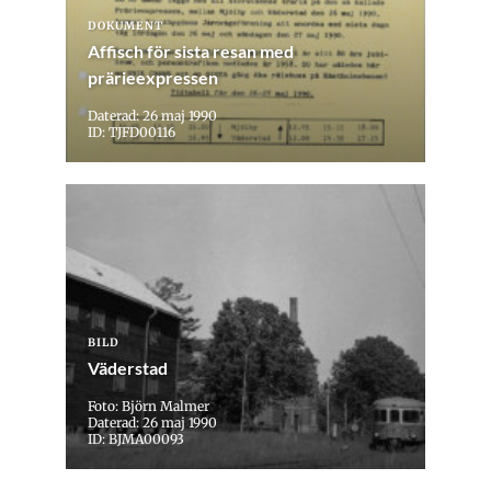
DOKUMENT
Affisch för sista resan med
prärieexpressen
Daterad: 26 maj 1990
ID: TJFD00116
BILD
Väderstad
Foto: Björn Malmer
Daterad: 26 maj 1990
ID: BJMA00093