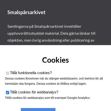
Smalspårsarkivet
Samlingarna på Smalspårsarkivet innehåller
upphovsrättsskyddat material. Dela gärna länkar till
objekten, men övrig användning eller publicering av
materialet kräver vårt tillstånd. Läs mer om våra
användarvillkor här
.
Cookies
Tillåt funktionella cookies
?
Dessa cookies försvinner när du stänger webbläsaren, och behövs för att
hemsidan ska fungera. Dessa cookies är tillåtna enligt lagen.
Tillåt cookies för webbanalys
?
Tillåt cookies för webbanalys som till exempel Google Analytics.