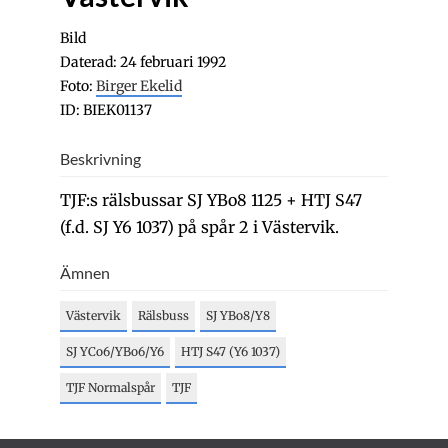
Bild
Daterad: 24 februari 1992
Foto:
Birger Ekelid
ID: BIEK01137
Beskrivning
TJF:s rälsbussar SJ YBo8 1125 + HTJ S47
(f.d. SJ Y6 1037) på spår 2 i Västervik.
Ämnen
Västervik
Rälsbuss
SJ YBo8/Y8
SJ YCo6/YBo6/Y6
HTJ S47 (Y6 1037)
TJF Normalspår
TJF