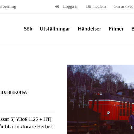
sförening
Logga in
Bli medlem
Om arkivet
Sök
Utställningar
Händelser
Filmer
B
ID: BIEK01145
ussar SJ YBo8 1125 + HTJ
år bl.a. lokförare Herbert