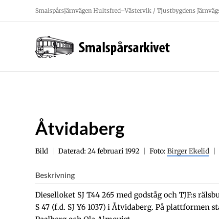
Fortsätt
Smalspårsjärnvägen Hultsfred–Västervik / Tjustbygdens Järnväg
till
innehållet
Åtvidaberg
Bild
Daterad: 24 februari 1992
Foto:
Birger Ekelid
Beskrivning
Dieselloket SJ T44 265 med godståg och TJF:s rälsb
S 47 (f.d. SJ Y6 1037) i Åtvidaberg. På plattformen st