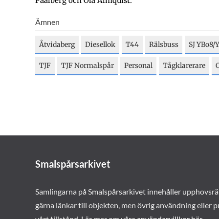
Paalberg och Ola Almquist.
Ämnen
Åtvidaberg
Diesellok
T44
Rälsbuss
SJ YBo8/
TJF
TJF Normalspår
Personal
Tågklarerare
Smalspårsarkivet
Samlingarna på Smalspårsarkivet innehåller upphovsrä
gärna länkar till objekten, men övrig användning eller p
vårt tillstånd. Läs mer om våra
användarvillkor här
.