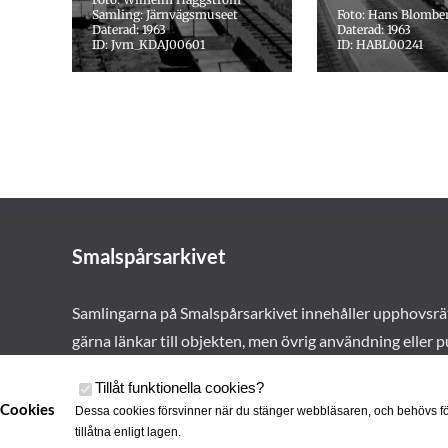
Samling: Järnvägsmuseet
Foto: Hans Blombe
Daterad: 1963
Daterad: 1963
ID: Jvm_KDAJ00601
ID: HABL00241
Smalspårsarkivet
Samlingarna på Smalspårsarkivet innehåller upphovsrä
gärna länkar till objekten, men övrig användning eller p
vårt tillstånd. Läs mer om våra
användarvillkor här
.
Tillåt funktionella cookies
?
Cookies
Dessa cookies försvinner när du stänger webbläsaren, och behövs fö
tillåtna enligt lagen.
Cookies