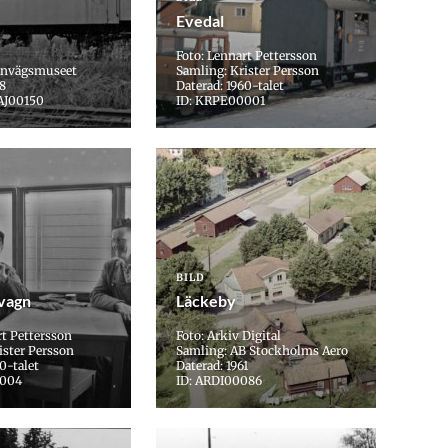
Evedal
Foto: Lennart Pettersson
ärnvägsmuseet
Samling: Krister Persson
58
Daterad: 1960-talet
AJ00150
ID: KRPE00001
BILD
vagn
Läckeby
rt Pettersson
Foto: Arkiv Digital
ister Persson
Samling: AB Stockholms Aero
0-talet
Daterad: 1961
0004
ID: ARDI00086