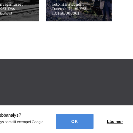
ärnvägsmuseet
Foto: Hans Lundin
1963-1964
Daterad: 17 juni 1963
AJ04353
ID: HALU00001
webbanalys
?
Läs mer
lys som till exempel Google