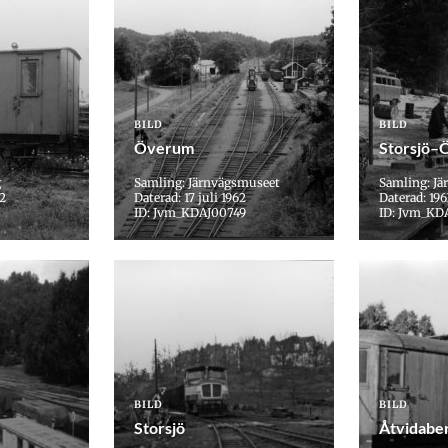
BILD
BILD
Överum
Storsjö–
g
Samling: Järnvägsmuseet
Samling: J
62
Daterad: 17 juli 1962
Daterad: 196
ID: Jvm_KDAJ00749
ID: Jvm_KD
BILD
BILD
Storsjö
Åtvidabe