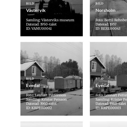
BILD
BILD
Västervik
Norsholm
Samling: Västerviks museum
Foto: Bertil Rehnbe
Daterad: 1950-talet
Daterad: 1957
ID: VAMU00041
ID: BERE00043
BILD
BILD
Evedal
Evedal
Foto: Lennart Pettersson
Foto: Lennart Pett
Samling: Krister Persson
Samling: Krister P
Daterad: 1960-talet
Daterad: 1960-talet
ID: KRPE00002
ID: KRPE00003