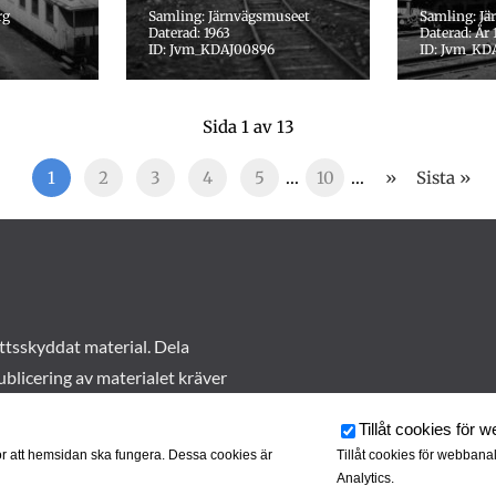
rg
Samling: Järnvägsmuseet
Samling: J
Daterad: 1963
Daterad: År 
ID: Jvm_KDAJ00896
ID: Jvm_KD
Sida 1 av 13
1
2
3
4
5
...
10
...
»
Sista »
ttsskyddat material. Dela
ublicering av materialet kräver
Tillåt cookies för 
r att hemsidan ska fungera. Dessa cookies är
Tillåt cookies för webbana
Analytics.