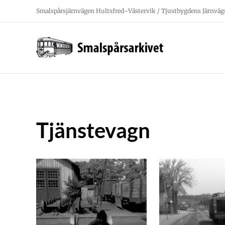
Fortsätt
Smalspårsjärnvägen Hultsfred–Västervik / Tjustbygdens Järnväg
till
innehållet
Tjänstevagn