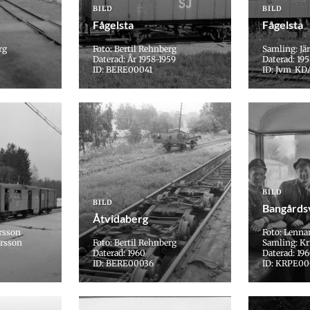
BILD
BILD
Fågelsta
Fågelsta
rg
Foto: Bertil Rehnberg
Samling: J
Daterad: År 1958-1959
Daterad: 19
ID: BERE00041
ID: Jvm_KD
BILD
BILD
Bangårds
Åtvidaberg
ersson
Foto: Lenna
ersson
Foto: Bertil Rehnberg
Samling: Kr
Daterad: 1960
Daterad: 196
ID: BERE00036
ID: KRPE0