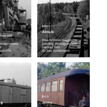
BILD
Almvik
Överum
Foto: Wilhelm Häggström
ärnvägsmuseet
Samling: Järnvägsmuseet
3
Daterad: 1963
AJ00078
ID: Jvm_KDAJ00600
BILD
rg
Jenny