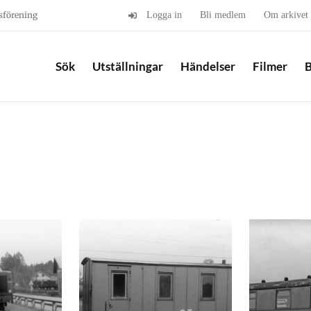
sförening
Logga in
Bli medlem
Om arkivet
Sök
Utställningar
Händelser
Filmer
B