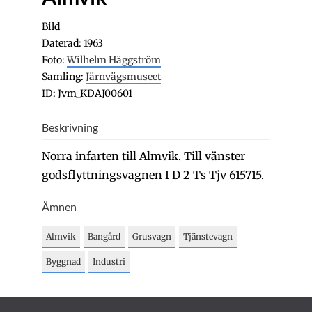
Bild
Daterad: 1963
Foto:
Wilhelm Häggström
Samling:
Järnvägsmuseet
ID: Jvm_KDAJ00601
Beskrivning
Norra infarten till Almvik. Till vänster
godsflyttningsvagnen I D 2 Ts Tjv 615715.
Ämnen
Almvik
Bangård
Grusvagn
Tjänstevagn
Byggnad
Industri