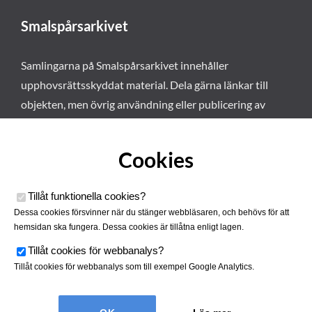
Smalspårsarkivet
Samlingarna på Smalspårsarkivet innehåller
upphovsrättsskyddat material. Dela gärna länkar till
objekten, men övrig användning eller publicering av
materialet kräver vårt tillstånd. Läs mer om våra
användarvillkor här
.
Cookies
Tillåt funktionella cookies
?
Dessa cookies försvinner när du stänger webbläsaren, och behövs för att
hemsidan ska fungera. Dessa cookies är tillåtna enligt lagen.
Tillåt cookies för webbanalys
?
Tillåt cookies för webbanalys som till exempel Google Analytics.
Smalspårsarkivet drivs av
Tjustbygdens Järnvägsförening