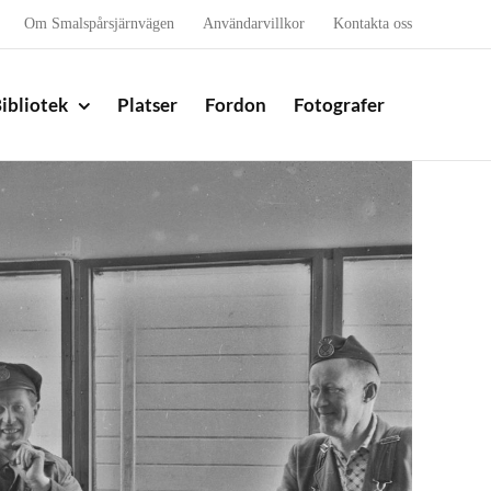
Om Smalspårsjärnvägen
Användarvillkor
Kontakta oss
ibliotek
Platser
Fordon
Fotografer