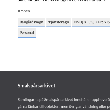
Ämnen
Bangårdsvagn
Tjänstevagn
NVHJ X 1 / SJ XF1p 715
Personal
Smalspårsarkivet
Samlingarna på Smalspårsarkivet innehåller upphovsrä
gärna länkar till objekten, men övrig användning eller p