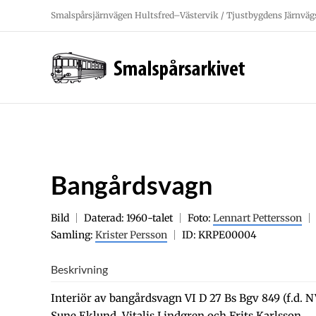
Fortsätt
Smalspårsjärnvägen Hultsfred–Västervik / Tjustbygdens Järnväg
till
innehållet
Bangårdsvagn
Bild
Daterad: 1960-talet
Foto:
Lennart Pettersson
Samling:
Krister Persson
ID: KRPE00004
Beskrivning
Interiör av bangårdsvagn VI D 27 Bs Bgv 849 (f.d. N
Sune Eklund, Vitalis Lindgren och Frits Karlsson.