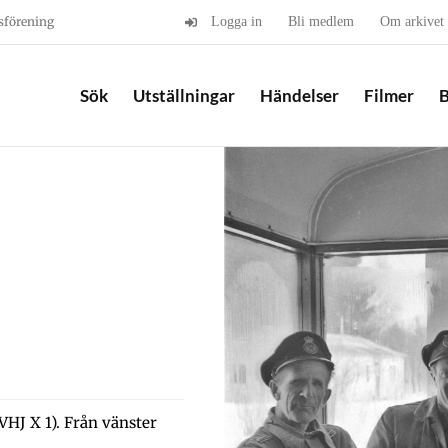
sförening
Logga in
Bli medlem
Om arkivet
Sök
Utställningar
Händelser
Filmer
B
VHJ X 1). Från vänster