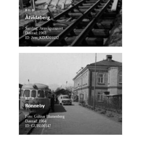
BILD
Åtvidaberg
Samling: Järnvägsmuseet
Daterad: 1963
ID: Jvm_KDAJ01052
BILD
Ronneby
Foto: Gunnar Blumenberg
Daterad: 1964
ID: GUBL00147