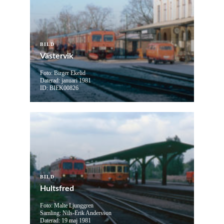
BILD
Västervik
Foto: Birger Ekelid
Daterad: januari 1981
ID: BIEK00826
BILD
Hultsfred
Foto: Malte Ljunggren
Samling: Nils-Erik Andersson
Daterad: 19 maj 1981