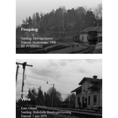
BILD
Finspång
Samling: Järnvägsmuseet
Daterad: 16 november 1966
ID: JVMB00012
BILD
Vena
Foto: Okänd
Samling: Hultsfreds Hembygdsförening
Daterad: 1 juni 1970