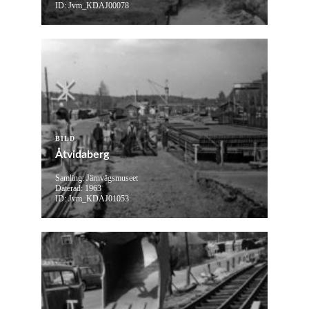
ID: Jvm_KDAJ00078
BILD
Åtvidaberg
Samling: Järnvägsmuseet
Daterad: 1963
ID: Jvm_KDAJ01053