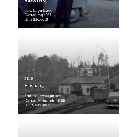
Västervik
Foto: Birger Ekelid
Daterad: maj 1965
ID: BIEK00958
BILD
Finspång
Samling: Järnvägsmuseet
Daterad: 16 november 1966
ID: JVMB00011