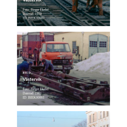
Västervik
Foto: Birger Ekelid
Daterad: 1979
ID: BIEK00987
BILD
Västervik
Foto: Birger Ekelid
Daterad: 1981
ID: BIEK00861