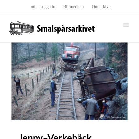
Fortsätt
Logga in
Bli medlem
Om arkivet
till
innehållet
Jenny–Verkebäck