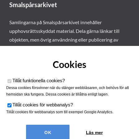
Smalspårsarkivet
Samlingarna på Smalspårsarkivet innehåller
upphovsrättsskyddat material. Dela gärna länkar till
objekten, men övrig användning eller publicering av
materialet kräver vårt tillstånd. Läs mer om våra
användarvillkor här
.
Cookies
Tillåt funktionella cookies
?
Dessa cookies försvinner när du stänger webbläsaren, och behövs för att
hemsidan ska fungera. Dessa cookies är tillåtna enligt lagen.
Tillåt cookies för webbanalys
?
Tillåt cookies för webbanalys som till exempel Google Analytics.
Smalspårsarkivet drivs av
Tjustbygdens Järnvägsförening
Läs mer
| Utvecklad av
Hamrén Webbyrå