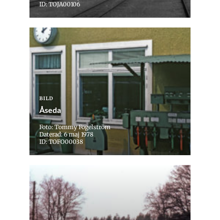
ID: TOJA00106
BILD
Åseda
Foto: Tommy Fogelström
Daterad: 6 maj 1978
ID: TOFO00038