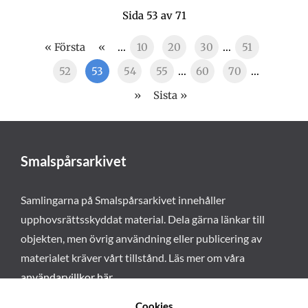
Sida 53 av 71
« Första
«
...
10
20
30
...
51
52
53
54
55
...
60
70
...
»
Sista »
Smalspårsarkivet
Samlingarna på Smalspårsarkivet innehåller
upphovsrättsskyddat material. Dela gärna länkar till
objekten, men övrig användning eller publicering av
materialet kräver vårt tillstånd. Läs mer om våra
användarvillkor här
.
Cookies