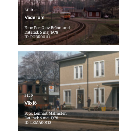
BILD
Väderum
Foto: Per-Olov Brännlund
Daterad: 6 maj 1978
ID: POBR00111
BILD
Växjö
Foto: Lennart Malmsten
Daterad: 6 maj 1978
ID: LEMA00110