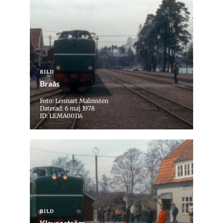
BILD
Braås
Foto: Lennart Malmsten
Daterad: 6 maj 1978
ID: LEMA00114
BILD
Klavreström