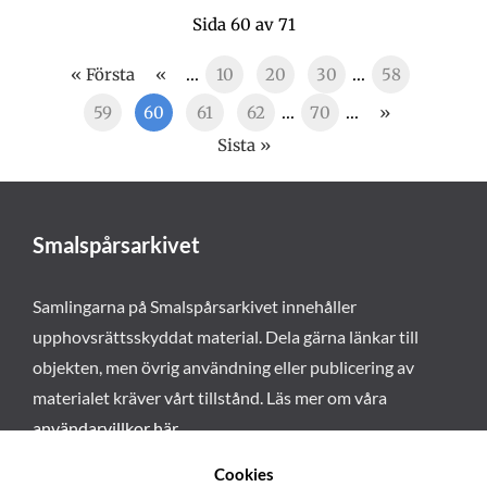
Sida 60 av 71
« Första
«
...
10
20
30
...
58
59
60
61
62
...
70
...
»
Sista »
Smalspårsarkivet
Samlingarna på Smalspårsarkivet innehåller
upphovsrättsskyddat material. Dela gärna länkar till
objekten, men övrig användning eller publicering av
materialet kräver vårt tillstånd. Läs mer om våra
användarvillkor här
.
Cookies