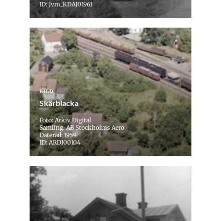
ID: Jvm_KDAJ01961
BILD
Skärblacka
Foto: Arkiv Digital
Samling: AB Stockholms Aero
Daterad: 1959
ID: ARDI00104