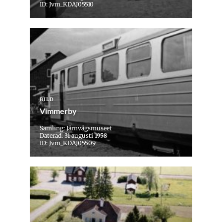
ID: Jvm_KDAJ05510
BILD
Vimmerby
Samling: Järnvägsmuseet
Daterad: 31 augusti 1958
ID: Jvm_KDAJ05509