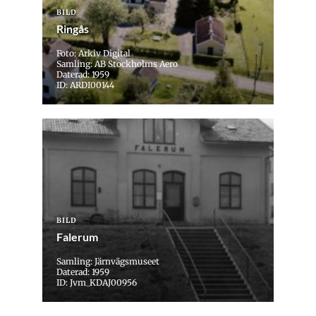
BILD
Ringås
Foto: Arkiv Digital
Samling: AB Stockholms Aero
Daterad: 1959
ID: ARDI00144
BILD
Falerum
Samling: Järnvägsmuseet
Daterad: 1959
ID: Jvm_KDAJ00956