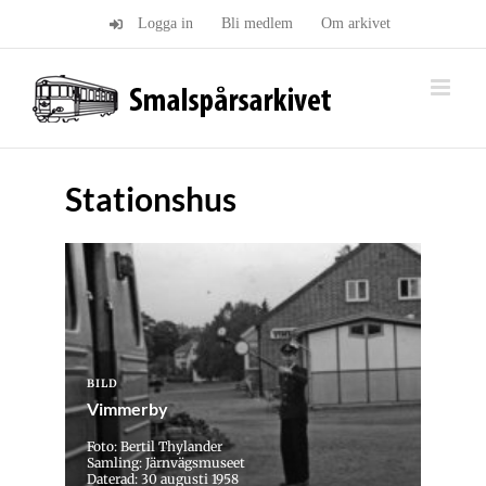
Fortsätt
Logga in
Bli medlem
Om arkivet
till
innehållet
Stationshus
BILD
Vimmerby
Foto: Bertil Thylander
Samling: Järnvägsmuseet
Daterad: 30 augusti 1958