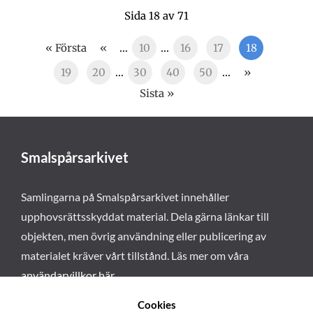
Sida 18 av 71
« Första
«
...
10
...
16
17
18
19
20
...
30
40
50
...
»
Sista »
Smalspårsarkivet
Samlingarna på Smalspårsarkivet innehåller
upphovsrättsskyddat material. Dela gärna länkar till
objekten, men övrig användning eller publicering av
materialet kräver vårt tillstånd. Läs mer om våra
användarvillkor här
.
Cookies