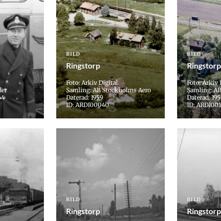
BILD
BILD
Ringstorp
Ringstorp
Foto: Arkiv Digital
Foto: Arkiv 
der
Samling: AB Stockholms Aero
Samling: A
64
Daterad: 1959
Daterad: 19
ID: ARDI00040
ID: ARDI00
BILD
BILD
Ringstorp
Ringstorp