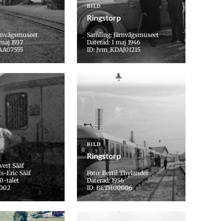
BILD
Ringstorp
ärnvägsmuseet
Samling: Järnvägsmuseet
 maj 1937
Daterad: 1 maj 1946
AA07555
ID: Jvm_KDAJ01215
BILD
Ringstorp
vert Sääf
s-Eric Sääf
Foto: Bertil Thylander
0-talet
Daterad: 1956
0002
ID: BETH00006