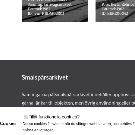
Samling: Järnvägsmuseet
Foto: Bertil Rehnbe
Daterad: 1962
Daterad: 1962
ID: Jvm_KBDM02803
ID: BERE00042
Smalspårsarkivet
Samlingarna på Smalspårsarkivet innehåller upphovsrä
gärna länkar till objekten, men övrig användning eller p
vårt tillstånd. Läs mer om våra
användarvillkor här
.
Tillåt funktionella cookies
?
Cookies
Dessa cookies försvinner när du stänger webbläsaren, och behövs fö
tillåtna enligt lagen.
Cookies