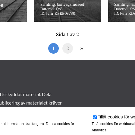
rg
Samling: Järnvägsmuseet
Samling: J
Daterad: 1963
Daterad: 196
ID: Jvm_KBEB03730
ID: Jvm_KD
Sida 1 av 2
1
2
»
ttsskyddat material. Dela
ublicering av materialet kräver
Tillåt cookies för 
r att hemsidan ska fungera. Dessa cookies är
Tillåt cookies för webbana
Analytics.