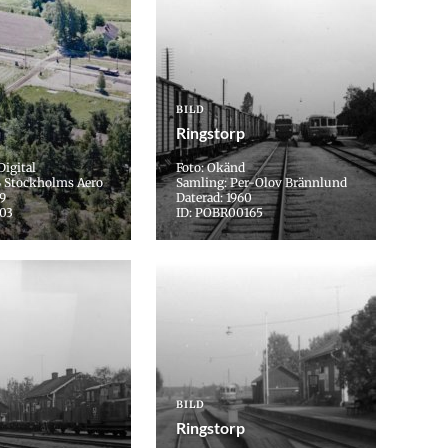
BILD
Ringstorp
Digital
Foto: Okänd
B Stockholms Aero
Samling: Per-Olov Brännlund
59
Daterad: 1960
103
ID: POBR00165
BILD
Ringstorp