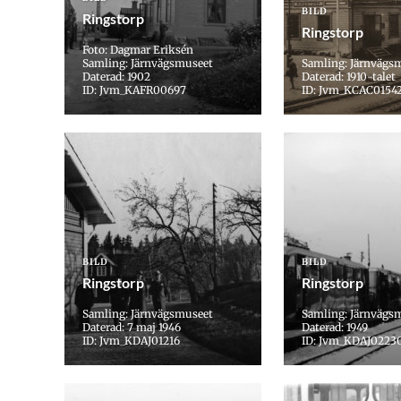
BILD
Ringstorp
Ringstorp
Foto: Dagmar Eriksén
Samling: Järnvägsmuseet
Samling: Järnvägs
Daterad: 1902
Daterad: 1910-talet
ID: Jvm_KAFR00697
ID: Jvm_KCAC0154
BILD
BILD
Ringstorp
Ringstorp
Samling: Järnvägsmuseet
Samling: Järnvägs
Daterad: 7 maj 1946
Daterad: 1949
ID: Jvm_KDAJ01216
ID: Jvm_KDAJ0223