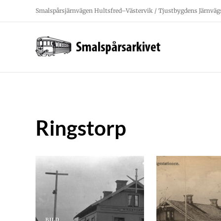
Fortsätt
Smalspårsjärnvägen Hultsfred–Västervik / Tjustbygdens Järnväg
till
innehållet
Ringstorp
BILD