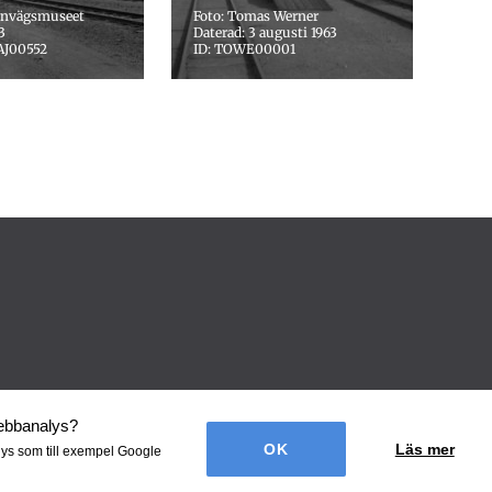
ärnvägsmuseet
Foto: Tomas Werner
3
Daterad: 3 augusti 1963
AJ00552
ID: TOWE00001
webbanalys
?
Läs mer
lys som till exempel Google