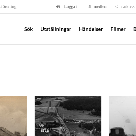
sförening
Logga in
Bli medlem
Om arkivet
Sök
Utställningar
Händelser
Filmer
B
BILD