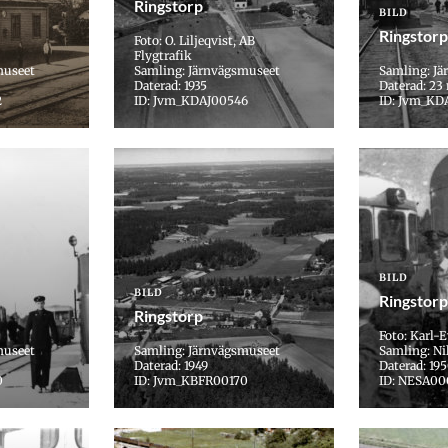
Ringstorp
BILD
Ringstorp
Foto: O. Liljeqvist, AB
Flygtrafik
museet
Samling: Järnvägsmuseet
Samling: J
Daterad: 1935
Daterad: 23
2
ID: Jvm_KDAJ00546
ID: Jvm_KD
BILD
BILD
Ringstorp
Ringstorp
Foto: Karl-E
museet
Samling: Järnvägsmuseet
Samling: Nil
Daterad: 1949
Daterad: 195
0
ID: Jvm_KBFR00170
ID: NESA0