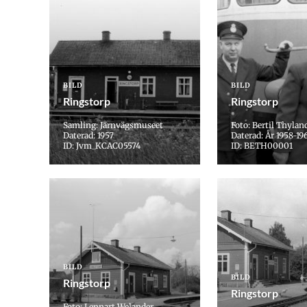
BILD
BILD
Ringstorp
Ringstorp
Samling: Järnvägsmuseet
Foto: Bertil Thylan
Daterad: 1957
Daterad: År 1958-19
ID: Jvm_KCAC05574
ID: BETH00001
BILD
BILD
Ringstorp
Ringstorp
Foto: Lennart Welander