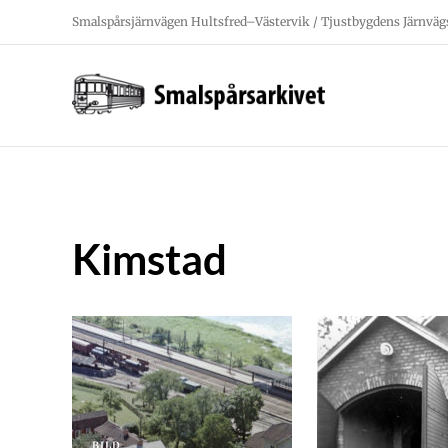
Fortsätt
Smalspårsjärnvägen Hultsfred–Västervik / Tjustbygdens Järnväg
till
innehållet
Kimstad
BILD