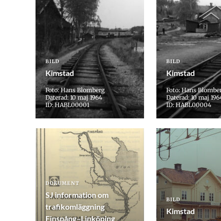
BILD
BILD
Kimstad
Kimstad
Foto: Hans Blomberg
Foto: Hans Blombe
Daterad: 10 maj 1964
Daterad: 10 maj 196
ID: HABL00001
ID: HABL00004
DOKUMENT
SJ information om
BILD
trafikomläggning
Kimstad
Finspång–Linköping