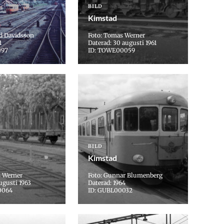
BILD
Kimstad
rd Davidsson
Foto: Tomas Werner
1
Daterad: 30 augusti 1961
097
ID: TOWE00059
BILD
Kimstad
s Werner
Foto: Gunnar Blumenberg
ugusti 1963
Daterad: 1964
0064
ID: GUBL00032