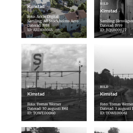
BILD
Kimstad
Kimstad
Foto: Arkiv Digital
Samling: AB Stockholms Aero
Samling: Järnvägs
Daterad: 1958
Daterad: 1959
ID: ARDI00045
ID: JVMB00027
BILD
BILD
Kimstad
Kimstad
Foto: Tomas Werner
Foto: Tomas Werne
Daterad: 30 augusti 1961
Daterad: 3 augusti 
ID: TOWE00060
ID: TOWE00061