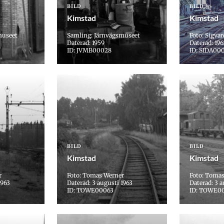
BILD
BILD
Kimstad
Kimstad
museet
Samling: Järnvägsmuseet
Foto: Sigva
Daterad: 1959
Daterad: 196
ID: JVMB00028
ID: SIDA00
BILD
BILD
Kimstad
Kimstad
r
Foto: Tomas Werner
Foto: Toma
1963
Daterad: 3 augusti 1963
Daterad: 3 a
ID: TOWE00063
ID: TOWE0