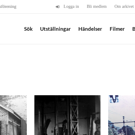
sförening
Logga in
Bli medlem
Om arkivet
Sök
Utställningar
Händelser
Filmer
B