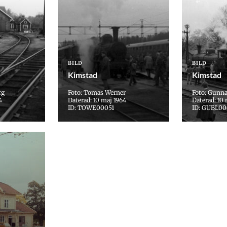
BILD
BILD
Kimstad
Kimstad
rg
Foto: Tomas Werner
Foto: Gunn
4
Daterad: 10 maj 1964
Daterad: 10 
ID: TOWE00051
ID: GUBL0