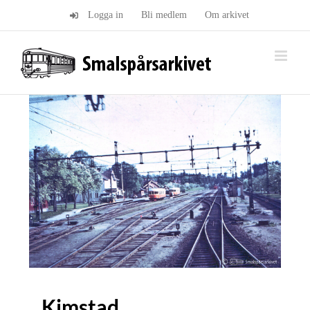
Fortsätt
Logga in
Bli medlem
Om arkivet
till
innehållet
Kimstad