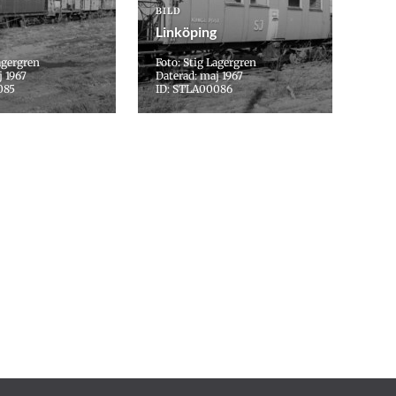
BILD
Linköping
agergren
Foto: Stig Lagergren
j 1967
Daterad: maj 1967
085
ID: STLA00086