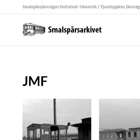
Fortsätt
Smalspårsjärnvägen Hultsfred–Västervik / Tjustbygdens Järnväg
till
innehållet
JMF