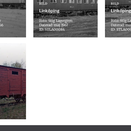
BILD
BILD
Linköping
Linköping
r
Foto: Stig Lagergren
Foto: Stig L
66
Daterad: maj 1967
Daterad: ma
ID: STLA00084
ID: STLA00