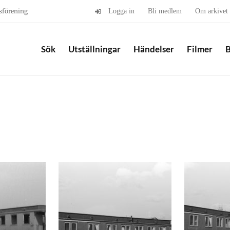
sförening
Logga in
Bli medlem
Om arkivet
Sök
Utställningar
Händelser
Filmer
B