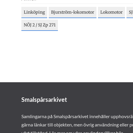
Linköping
Bjurström-lokomotor
Lokomotor
SJ
NÖJ 2 / SJ Zp 271
Smalspårsarkivet
Samlingarna på Smalspårsarkivet innehåller upphovsrä
gärna länkar till objekten, men övrig användning eller p
vårt tillstånd. Läs mer om våra
användarvillkor här
.