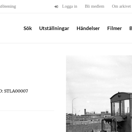
sförening
Logga in
Bli medlem
Om arkivet
Sök
Utställningar
Händelser
Filmer
B
D: STLA00007