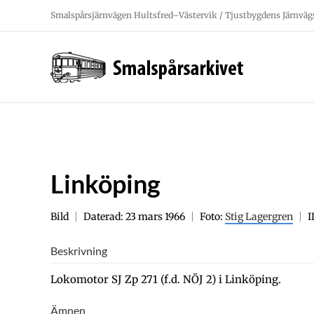
Fortsätt
Smalspårsjärnvägen Hultsfred–Västervik / Tjustbygdens Järnväg
till
innehållet
Linköping
Bild
Daterad: 23 mars 1966
Foto:
Stig Lagergren
I
Beskrivning
Lokomotor SJ Zp 271 (f.d. NÖJ 2) i Linköping.
Ämnen