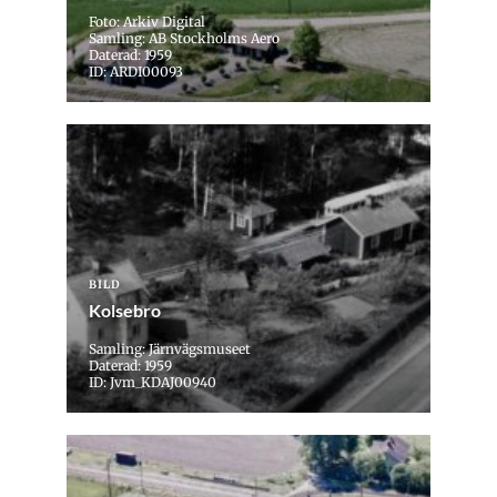
Foto: Arkiv Digital
Samling: AB Stockholms Aero
Daterad: 1959
ID: ARDI00093
BILD
Kolsebro
Samling: Järnvägsmuseet
Daterad: 1959
ID: Jvm_KDAJ00940