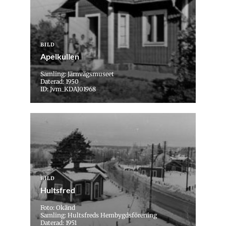
BILD
Apelkullen
Samling: Järnvägsmuseet
Daterad: 1950
ID: Jvm_KDAJ01968
BILD
Hultsfred
Foto: Okänd
Samling: Hultsfreds Hembygdsförening
Daterad: 1951