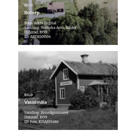
BILD
Botorp
Foto: Arkiv Digital
Samling: Svenska Aero-Bilder
Daterad: 1959
ID: ARDI00006
BILD
Vassemåla
Samling: Järnvägsmuseet
Daterad: 1959
ID: Jvm_KDAJ05486