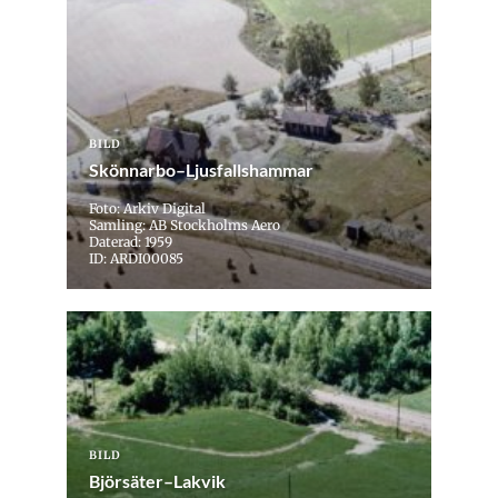
BILD
Skönnarbo–Ljusfallshammar
Foto: Arkiv Digital
Samling: AB Stockholms Aero
Daterad: 1959
ID: ARDI00085
BILD
Björsäter–Lakvik