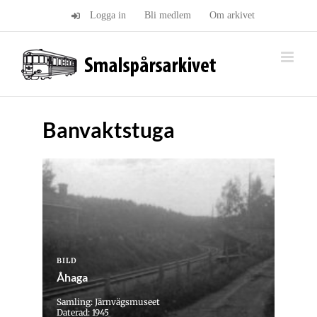
Fortsätt
Logga in
Bli medlem
Om arkivet
till
innehållet
Banvaktstuga
BILD
Åhaga
Samling: Järnvägsmuseet
Daterad: 1945