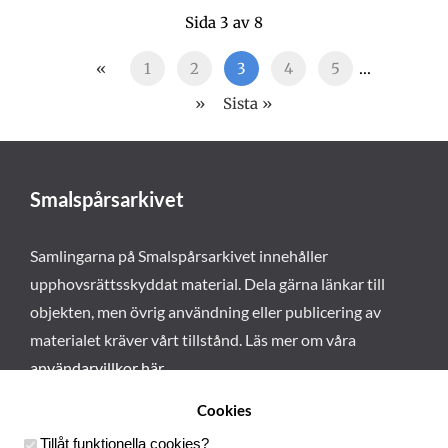
Sida 3 av 8
«
1
2
3
4
5
...
»
Sista »
Smalspårsarkivet
Samlingarna på Smalspårsarkivet innehåller
upphovsrättsskyddat material. Dela gärna länkar till
objekten, men övrig användning eller publicering av
materialet kräver vårt tillstånd. Läs mer om våra
användarvillkor här
.
Cookies
Tillåt funktionella cookies
?