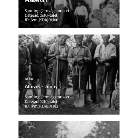
Samling: Järnvägsmuseet
Daterad: 1930-talet
ID: Jvm_KDAJ01160
BILD
Almvik – Jenny
Samling: Järnvägsmuseet
Daterad: 1930-talet
ID: Jvm_KDAJ01162