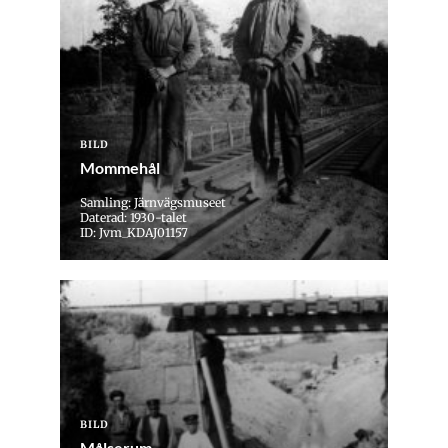
BILD
Mommehål
Samling: Järnvägsmuseet
Daterad: 1930-talet
ID: Jvm_KDAJ01157
BILD
Målserum