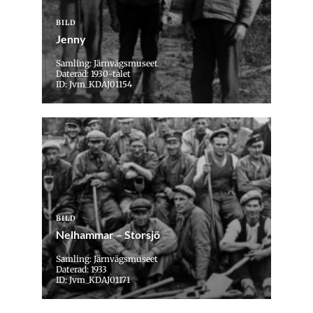
BILD
Jenny
Samling: Järnvägsmuseet
Daterad: 1930-talet
ID: Jvm_KDAJ01154
BILD
Nelhammar – Storsjö
Samling: Järnvägsmuseet
Daterad: 1933
ID: Jvm_KDAJ01171