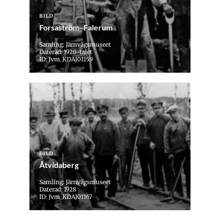
BILD
Forsaström–Falerum
Samling: Järnvägsmuseet
Daterad: 1920-talet
ID: Jvm_KDAJ01159
BILD
Åtvidaberg
Samling: Järnvägsmuseet
Daterad: 1928
ID: Jvm_KDAJ01167