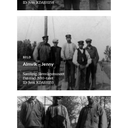
ID: Jvm_KDAJ01158
BILD
Almvik – Jenny
Samling: Järnvägsmuseet
Daterad: 1930-talet
ID: Jvm_KDAJ01153