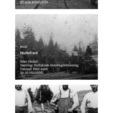
ID: Jvm_KDAJ01224
BILD
Hultsfred
Foto: Okänd
Samling: Hultsfreds Hembygdsförening
Daterad: 1900-talet
ID: HUHE00067