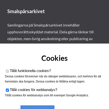
Smalspårsarkivet
Samlingarna på Smalspårsarkivet innehåller
upphovsrättsskyddat material. Dela gärna länkar till
objekten, men övrig användning eller publicering av
materialet kräver vårt tillstånd. Läs mer om våra
användarvillkor här
.
Cookies
Tillåt funktionella cookies
?
Dessa cookies försvinner när du stänger webbläsaren, och behövs för att
hemsidan ska fungera. Dessa cookies är tillåtna enligt lagen.
Tillåt cookies för webbanalys
?
Tillåt cookies för webbanalys som till exempel Google Analytics.