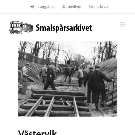
Fortsätt
Logga in
Bli medlem
Om arkivet
till
innehållet
Västervik