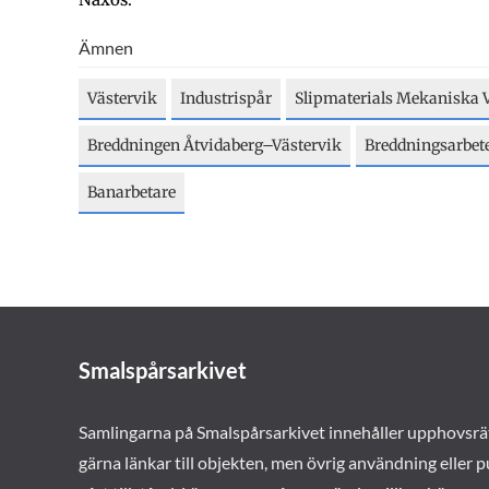
Ämnen
Västervik
Industrispår
Slipmaterials Mekaniska 
Breddningen Åtvidaberg–Västervik
Breddningsarbete
Banarbetare
Smalspårsarkivet
Samlingarna på Smalspårsarkivet innehåller upphovsrä
gärna länkar till objekten, men övrig användning eller p