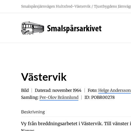
Fortsätt
Smalspårsjärnvägen Hultsfred–Västervik / Tjustbygdens Järnväg
till
innehållet
Västervik
Bild
Daterad: november 1964
Foto:
Helge Andersson
Samling:
Per-Olov Brännlund
ID: POBR00278
Beskrivning
Vy från breddningsarbetet i Västervik. Till vänster i
Naxos.