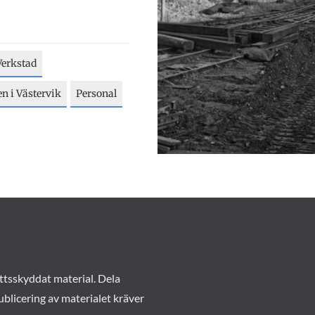
Verkstad
n i Västervik
Personal
ttsskyddat material. Dela
ublicering av materialet kräver