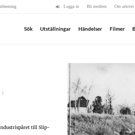
sförening
Logga in
Bli medlem
Om arkivet
Sök
Utställningar
Händelser
Filmer
B
ndustrispåret till Slip-