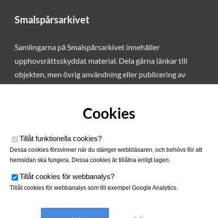
Smalspårsarkivet
Samlingarna på Smalspårsarkivet innehåller
upphovsrättsskyddat material. Dela gärna länkar till
objekten, men övrig användning eller publicering av
materialet kräver vårt tillstånd. Läs mer om våra
användarvillkor här
.
Cookies
Tillåt funktionella cookies
?
Dessa cookies försvinner när du stänger webbläsaren, och behövs för att
hemsidan ska fungera. Dessa cookies är tillåtna enligt lagen.
Tillåt cookies för webbanalys
?
Tillåt cookies för webbanalys som till exempel Google Analytics.
Smalspårsarkivet drivs av
Tjustbygdens Järnvägsförening