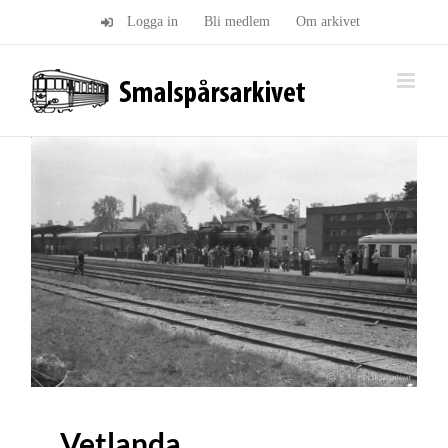
Fortsätt
Logga in
Bli medlem
Om arkivet
till
innehållet
Vetlanda