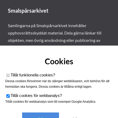
Smalspårsarkivet
Samlingarna på Smalspårsarkivet innehåller
upphovsrättsskyddat material. Dela gärna länkar till
objekten, men övrig användning eller publicering av
materialet kräver vårt tillstånd. Läs mer om våra
användarvillkor här
.
Cookies
Tillåt funktionella cookies
?
Dessa cookies försvinner när du stänger webbläsaren, och behövs för att
hemsidan ska fungera. Dessa cookies är tillåtna enligt lagen.
Tillåt cookies för webbanalys
?
Tillåt cookies för webbanalys som till exempel Google Analytics.
Smalspårsarkivet drivs av
Tjustbygdens Järnvägsförening