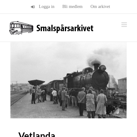
Fortsätt
Logga in
Bli medlem
Om arkivet
till
innehållet
Vetlanda