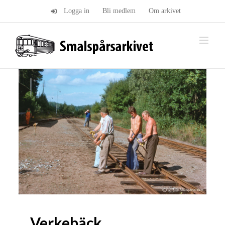
Fortsätt
Logga in
Bli medlem
Om arkivet
till
innehållet
Verkebäck