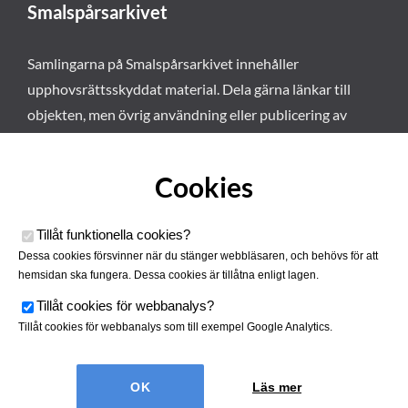
Smalspårsarkivet
Samlingarna på Smalspårsarkivet innehåller
upphovsrättsskyddat material. Dela gärna länkar till
objekten, men övrig användning eller publicering av
materialet kräver vårt tillstånd. Läs mer om våra
användarvillkor här
.
Cookies
Tillåt funktionella cookies
?
Dessa cookies försvinner när du stänger webbläsaren, och behövs för att
hemsidan ska fungera. Dessa cookies är tillåtna enligt lagen.
Tillåt cookies för webbanalys
?
Tillåt cookies för webbanalys som till exempel Google Analytics.
Smalspårsarkivet drivs av
Tjustbygdens Järnvägsförening
Läs mer
| Utvecklad av
Hamrén Webbyrå