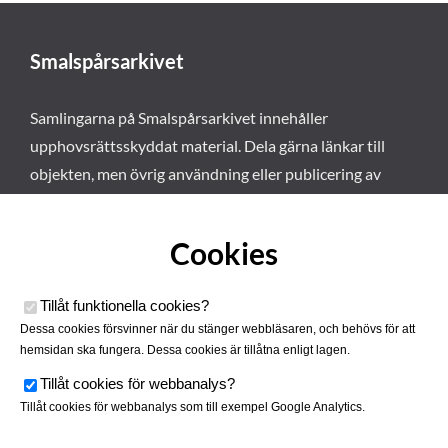
Smalspårsarkivet
Samlingarna på Smalspårsarkivet innehåller
upphovsrättsskyddat material. Dela gärna länkar till
objekten, men övrig användning eller publicering av
materialet kräver vårt tillstånd. Läs mer om våra
användarvillkor här
.
Cookies
Tillåt funktionella cookies
?
Dessa cookies försvinner när du stänger webbläsaren, och behövs för att
hemsidan ska fungera. Dessa cookies är tillåtna enligt lagen.
Tillåt cookies för webbanalys
?
Tillåt cookies för webbanalys som till exempel Google Analytics.