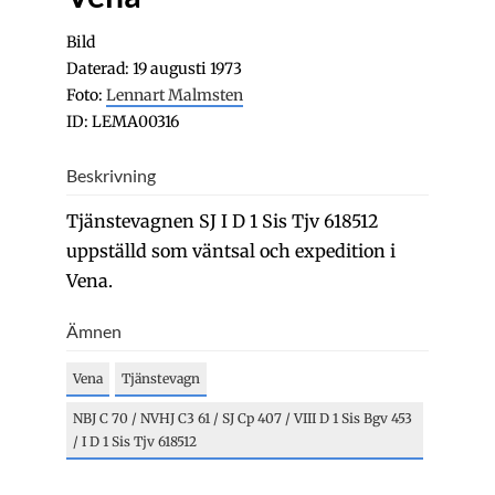
Bild
Daterad: 19 augusti 1973
Foto:
Lennart Malmsten
ID: LEMA00316
Beskrivning
Tjänstevagnen SJ I D 1 Sis Tjv 618512
uppställd som väntsal och expedition i
Vena.
Ämnen
Vena
Tjänstevagn
NBJ C 70 / NVHJ C3 61 / SJ Cp 407 / VIII D 1 Sis Bgv 453
/ I D 1 Sis Tjv 618512