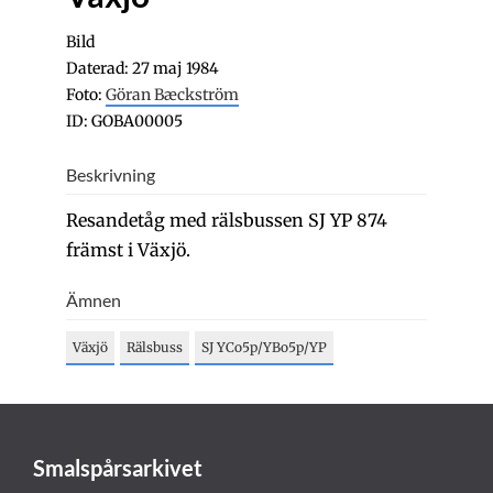
Bild
Daterad: 27 maj 1984
Foto:
Göran Bæckström
ID: GOBA00005
Beskrivning
Resandetåg med rälsbussen SJ YP 874
främst i Växjö.
Ämnen
Växjö
Rälsbuss
SJ YCo5p/YBo5p/YP
Smalspårsarkivet