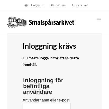
Fortsätt
Logga in
Bli medlem
Om arkivet
till
innehållet
Inloggning krävs
Du måste logga in för att se detta
innehåll.
Inloggning för
befintliga
användare
Användarnamn eller e-post