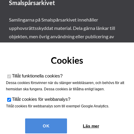
Smalspårsarkivet
Samlingarna på Smalspårsarkivet innehåller
upphovsrättsskyddat material. Dela gärna länkar till
objekten, men övrig användning eller publicering av
materialet kräver vårt tillstånd. Läs mer om våra
användarvillkor här
.
Cookies
Tillåt funktionella cookies
?
Dessa cookies försvinner när du stänger webbläsaren, och behövs för att
hemsidan ska fungera. Dessa cookies är tillåtna enligt lagen.
Tillåt cookies för webbanalys
?
Tillåt cookies för webbanalys som till exempel Google Analytics.
Smalspårsarkivet drivs av
Tjustbygdens Järnvägsförening
Läs mer
| Utvecklad av
Hamrén Webbyrå
Cookies