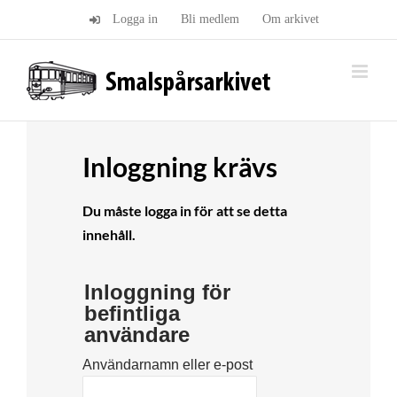
Fortsätt
Logga in
Bli medlem
Om arkivet
till
innehållet
Inloggning krävs
Du måste logga in för att se detta
innehåll.
Inloggning för
befintliga
användare
Användarnamn eller e-post