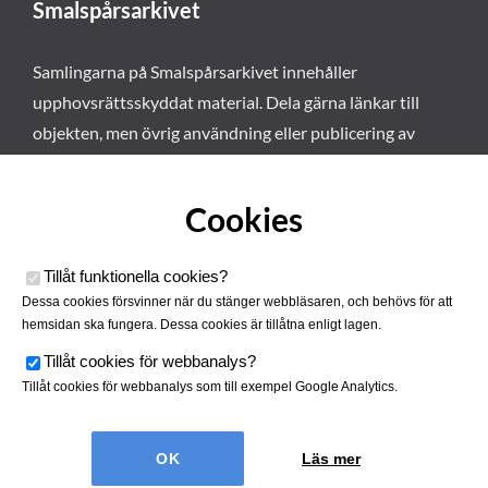
Smalspårsarkivet
Samlingarna på Smalspårsarkivet innehåller
upphovsrättsskyddat material. Dela gärna länkar till
objekten, men övrig användning eller publicering av
materialet kräver vårt tillstånd. Läs mer om våra
användarvillkor här
.
Cookies
Tillåt funktionella cookies
?
Dessa cookies försvinner när du stänger webbläsaren, och behövs för att
hemsidan ska fungera. Dessa cookies är tillåtna enligt lagen.
Tillåt cookies för webbanalys
?
Tillåt cookies för webbanalys som till exempel Google Analytics.
Smalspårsarkivet drivs av
Tjustbygdens Järnvägsförening
Läs mer
| Utvecklad av
Hamrén Webbyrå
Cookies