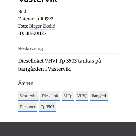
Bild
Daterad: juli 1992
Foto:
Birger Ekelid
ID: BIEK01185
Beskrivning
Dieselloket VHVJ Tp 3503 tankas på
bangården i Västervik.
Ämnen
Västervik
Diesellok
SJ Tp
VHVJ
Bangård
Personer
Tp 3503