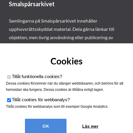
Smalspårsarkivet
Samlingarna på Smalspårsarkivet innehåller
upphovsrättsskyddat material. Dela gärna länkar till
objekten, men övrig användning eller publicering av
materialet kräver vårt tillstånd. Läs mer om våra
användarvillkor här
.
Cookies
Tillåt funktionella cookies
?
Dessa cookies försvinner när du stänger webbläsaren, och behövs för att
hemsidan ska fungera. Dessa cookies är tillåtna enligt lagen.
Tillåt cookies för webbanalys
?
Tillåt cookies för webbanalys som till exempel Google Analytics.
Smalspårsarkivet drivs av
Tjustbygdens Järnvägsförening
Läs mer
| Utvecklad av
Hamrén Webbyrå